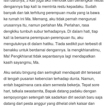
istri barunya, 3 kali juga aku menolak dan bertengkar hebat
dengannya tiap kali ia meminta restu kepadaku. Sudah
banyak dan tak terhitung perempuan muda yang ia bawa
ke rumah ini Ma. Memang, aku tidak pernah mengurusi
urusannya itu, namun perlahan Ma. Perlahan, rasa
dengkiku tumbuh subur terhadapnya. Di dalam hati, tiap
kali ia bersama perempuan-perempuan itu, aku
mengutuknya di dalam hatiku. Tiada sedikit pun terbesit di
benakku untuk berdamai dengannya. Ia mengkhianatimu,
Ma! Pengkhianat tidak sepantasnya lagi mendapatkan
kasih sayangmu, Ma.
Aku selalu bingung dan seringkali mendapati diri tersesat
di tengah pusaran kebencian terhadap dunia. Namun,
entah bagaimana cara alam semesta bekerja. Tepat sore
hari, tatkala swastamita, Bapak datang padaku dengan
sempoyongan setengah tak sadarkan diri seolah baru saja
datang dari pesta anggur yang dihelat oleh kaisar dan