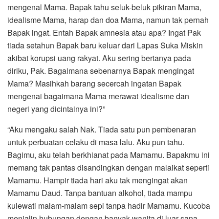
mengenal Mama. Bapak tahu seluk-beluk pikiran Mama,
idealisme Mama, harap dan doa Mama, namun tak pernah
Bapak ingat. Entah Bapak amnesia atau apa? Ingat Pak
tiada setahun Bapak baru keluar dari Lapas Suka Miskin
akibat korupsi uang rakyat. Aku sering bertanya pada
diriku, Pak. Bagaimana sebenarnya Bapak mengingat
Mama? Masihkah barang secercah ingatan Bapak
mengenai bagaimana Mama merawat idealisme dan
negeri yang dicintainya ini?”
“Aku mengaku salah Nak. Tiada satu pun pembenaran
untuk perbuatan celaku di masa lalu. Aku pun tahu.
Bagimu, aku telah berkhianat pada Mamamu. Bapakmu ini
memang tak pantas disandingkan dengan malaikat seperti
Mamamu. Hampir tiada hari aku tak mengingat akan
Mamamu Daud. Tanpa bantuan alkohol, tiada mampu
kulewati malam-malam sepi tanpa hadir Mamamu. Kucoba
menjalin hubungan dengan banyak wanita di luar sana.