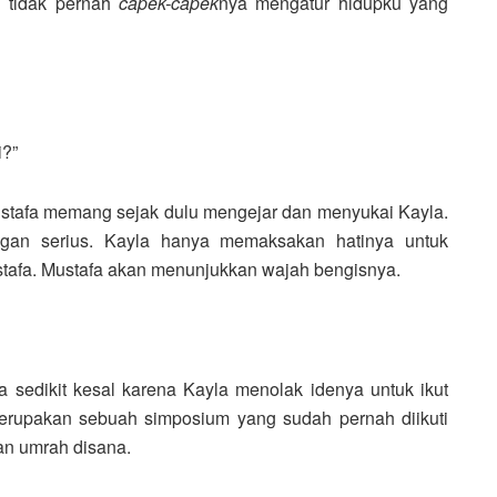
u tidak pernah
capek-capek
nya mengatur hidupku yang
i?”
stafa memang sejak dulu mengejar dan menyukai Kayla.
gan serius. Kayla hanya memaksakan hatinya untuk
ustafa. Mustafa akan menunjukkan wajah bengisnya.
afa sedikit kesal karena Kayla menolak idenya untuk ikut
merupakan sebuah simposium yang sudah pernah diikuti
ian umrah disana.