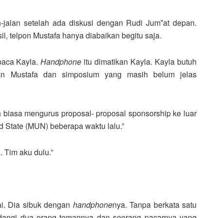
-jalan setelah ada diskusi dengan Rudi Jum‟at depan.
l, telpon Mustafa hanya diabaikan begitu saja.
baca Kayla.
Handphone
itu dimatikan Kayla. Kayla butuh
kan Mustafa dan simposium yang masih belum jelas
 biasa mengurus proposal- proposal sponsorship ke luar
d State (MUN) beberapa waktu lalu.”
 Tim aku dulu.”
ai. Dia sibuk dengan
handphone
nya. Tanpa berkata satu
ndangi dua orang temannya dan seorang pacarnya yang