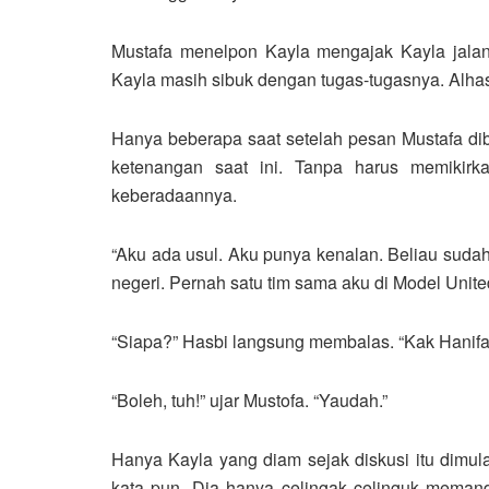
Mustafa menelpon Kayla mengajak Kayla jalan
Kayla masih sibuk dengan tugas-tugasnya. Alhasi
Hanya beberapa saat setelah pesan Mustafa di
ketenangan saat ini. Tanpa harus memikir
keberadaannya.
“Aku ada usul. Aku punya kenalan. Beliau sudah
negeri. Pernah satu tim sama aku di Model Unite
“Siapa?” Hasbi langsung membalas. “Kak Hanifa.
“Boleh, tuh!” ujar Mustofa. “Yaudah.”
Hanya Kayla yang diam sejak diskusi itu dimul
kata pun. Dia hanya celingak celinguk mema