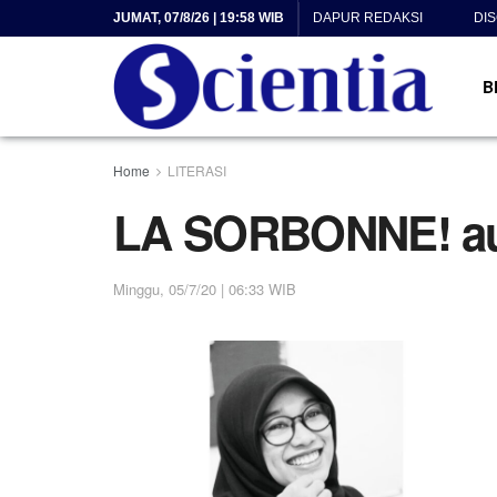
JUMAT, 07/8/26 | 19:58 WIB
DAPUR REDAKSI
DI
B
Home
LITERASI
LA SORBONNE! au
Minggu, 05/7/20 | 06:33 WIB