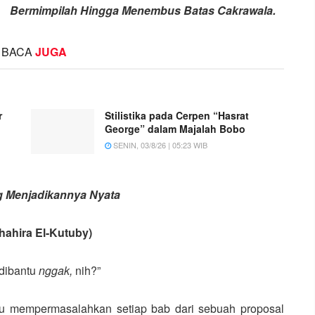
Bermimpilah Hingga Menembus Batas Cakrawala.
BACA
JUGA
r
Stilistika pada Cerpen “Hasrat
George” dalam Majalah Bobo
SENIN, 03/8/26 | 05:23 WIB
ng Menjadikannya Nyata
hahira El-Kutuby)
 dibantu
nggak,
nih?”
alu mempermasalahkan setiap bab dari sebuah proposal