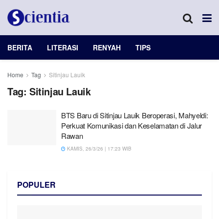
BERITA
LITERASI
RENYAH
TIPS
Home
Tag
Sitinjau Lauik
Tag:
Sitinjau Lauik
BTS Baru di Sitinjau Lauik Beroperasi, Mahyeldi:
Perkuat Komunikasi dan Keselamatan di Jalur
Rawan
KAMIS, 26/3/26 | 17:23 WIB
POPULER