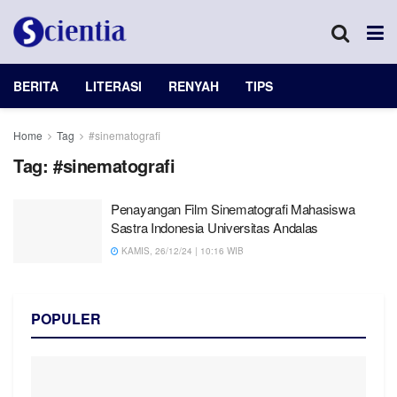
BERITA
LITERASI
RENYAH
TIPS
Home
Tag
#sinematografi
Tag:
#sinematografi
Penayangan Film Sinematografi Mahasiswa
Sastra Indonesia Universitas Andalas
KAMIS, 26/12/24 | 10:16 WIB
POPULER