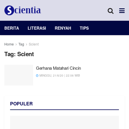
BERITA
LITERASI
RENYAH
TIPS
Home
Tag
Scient
Tag:
Scient
Gerhana Matahari Cincin
MINGGU, 21/6/20 | 22:06 WIB
POPULER