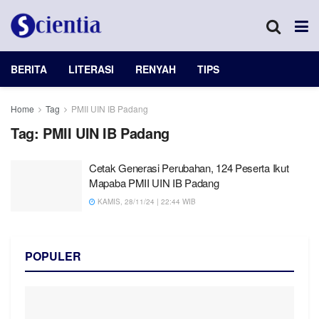
BERITA
LITERASI
RENYAH
TIPS
Home
Tag
PMII UIN IB Padang
Tag:
PMII UIN IB Padang
Cetak Generasi Perubahan, 124 Peserta Ikut
Mapaba PMII UIN IB Padang
KAMIS, 28/11/24 | 22:44 WIB
POPULER