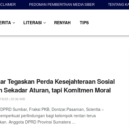
SCLAIMER
PEDOMAN PEMBERITAAN MEDIA SIBER
TENTANG K
ERITA
LITERASI
RENYAH
TIPS
ar Tegaskan Perda Kesejahteraan Sosial
 Sekadar Aturan, tapi Komitmen Moral
/8/25 | 20:36 WIB
DPRD Sumbar, Fraksi PKB, Donizar.Pasaman, Scientia –
mperkuat perlindungan bagi kelompok rentan terus
kan. Anggota DPRD Provinsi Sumatera ...