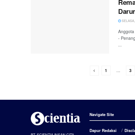
Remaj
Darur
SELASA, 
Anggota 
- Penang
...
1
…
3
Navigate Site
Dapur Redaksi
Discl
PT. SCIENTIA INSAN CITA