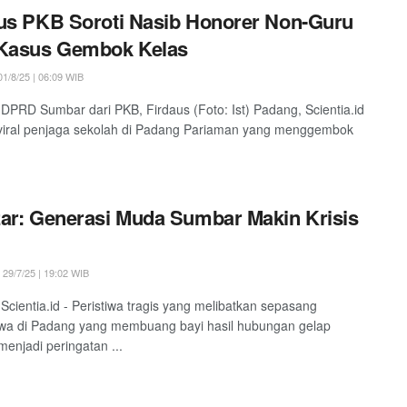
us PKB Soroti Nasib Honorer Non-Guru
 Kasus Gembok Kelas
1/8/25 | 06:09 WIB
DPRD Sumbar dari PKB, Firdaus (Foto: Ist) Padang, Scientia.id
viral penjaga sekolah di Padang Pariaman yang menggembok
ar: Generasi Muda Sumbar Makin Krisis
29/7/25 | 19:02 WIB
Scientia.id - Peristiwa tragis yang melibatkan sepasang
wa di Padang yang membuang bayi hasil hubungan gelap
menjadi peringatan ...