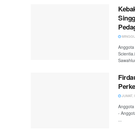
Kebak
Singg
Pedag
MINGGU, 
Anggota
Scientia
Sawahlu
Firda
Perke
JUMAT, 0
Anggota 
- Anggot
...