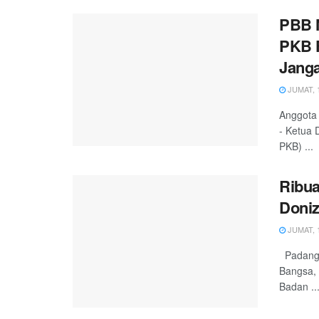
PBB N
PKB F
Janga
JUMAT, 1
Anggota 
- Ketua
PKB) ...
Ribu
Doniz
JUMAT, 1
Padang, 
Bangsa, 
Badan ..