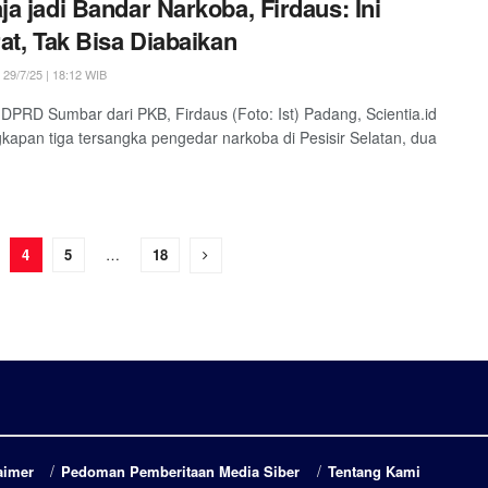
a jadi Bandar Narkoba, Firdaus: Ini
at, Tak Bisa Diabaikan
29/7/25 | 18:12 WIB
DPRD Sumbar dari PKB, Firdaus (Foto: Ist) Padang, Scientia.id
kapan tiga tersangka pengedar narkoba di Pesisir Selatan, dua
4
5
…
18
aimer
Pedoman Pemberitaan Media Siber
Tentang Kami