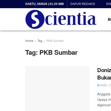
SABTU, 08/8/26 | 01:25 WIB
DAPUR REDAKSI
DI
B
Home
Tag
PKB Sumbar
Tag:
PKB Sumbar
Doniz
Bukan
RABU, 27
Anggota 
Upaya me
digencar