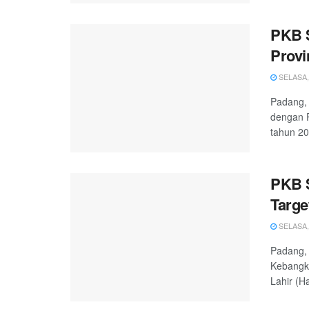
PKB 
Provi
SELASA, 
Padang, 
dengan P
tahun 202
PKB S
Targe
SELASA, 
Padang, 
Kebangki
Lahir (Ha