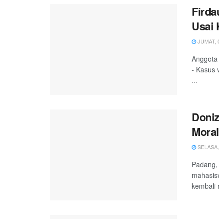
Firda
Usai
JUMAT, 0
Anggota 
- Kasus 
...
Doniz
Moral
SELASA, 
Padang, 
mahasis
kembali 