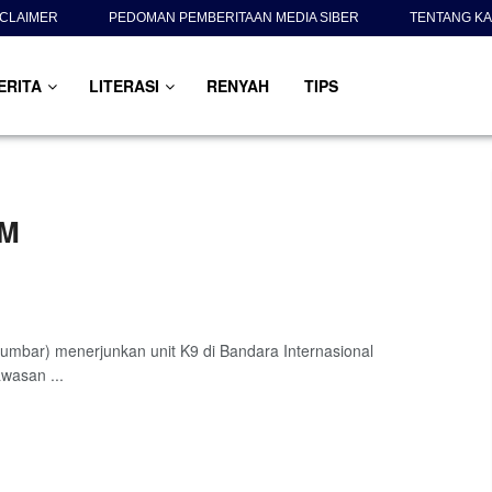
SCLAIMER
PEDOMAN PEMBERITAAN MEDIA SIBER
TENTANG KA
ERITA
LITERASI
RENYAH
TIPS
IM
umbar) menerjunkan unit K9 di Bandara Internasional
wasan ...