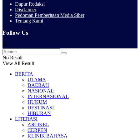
Dapur Redaksi
Disclaimer
Pedoman Pemberitaan Media Siber
Tentang Kami
Follow Us
No Result
View All Result
BERITA
UTAMA
DAERAH
NASIONAL
INTERNASIONAL
HUKUM
DESTINASI
HIBURAN
LITERASI
ARTIKEL
CERPEN
KLINIK BAHASA