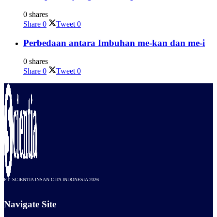
0 shares
Share
0
Tweet
0
Perbedaan antara Imbuhan me-kan dan me-i
0 shares
Share
0
Tweet
0
PT. SCIENTIA INSAN CITA INDONESIA 2026
Navigate Site