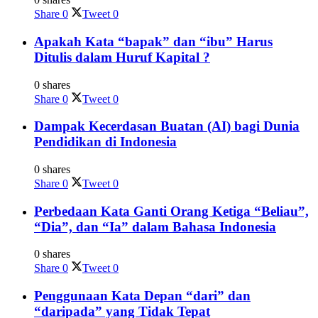
Share
0
Tweet
0
Apakah Kata “bapak” dan “ibu” Harus
Ditulis dalam Huruf Kapital ?
0 shares
Share
0
Tweet
0
Dampak Kecerdasan Buatan (AI) bagi Dunia
Pendidikan di Indonesia
0 shares
Share
0
Tweet
0
Perbedaan Kata Ganti Orang Ketiga “Beliau”,
“Dia”, dan “Ia” dalam Bahasa Indonesia
0 shares
Share
0
Tweet
0
Penggunaan Kata Depan “dari” dan
“daripada” yang Tidak Tepat