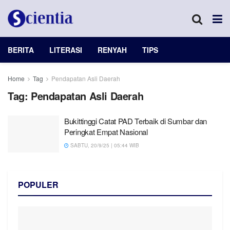
BERITA
LITERASI
RENYAH
TIPS
Home
Tag
Pendapatan Asli Daerah
Tag:
Pendapatan Asli Daerah
Bukittinggi Catat PAD Terbaik di Sumbar dan
Peringkat Empat Nasional
SABTU, 20/9/25 | 05:44 WIB
POPULER