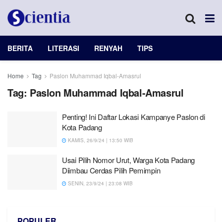
BERITA
LITERASI
RENYAH
TIPS
Home
Tag
Paslon Muhammad Iqbal-Amasrul
Tag:
Paslon Muhammad Iqbal-Amasrul
Penting! Ini Daftar Lokasi Kampanye Paslon di
Kota Padang
KAMIS, 26/9/24 | 13:50 WIB
Usai Pilih Nomor Urut, Warga Kota Padang
Diimbau Cerdas Pilih Pemimpin
SENIN, 23/9/24 | 23:08 WIB
POPULER