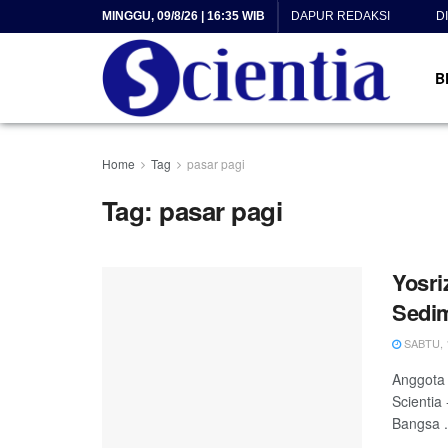
MINGGU, 09/8/26 | 16:35 WIB
DAPUR REDAKSI
D
B
Home
Tag
pasar pagi
Tag:
pasar pagi
Yosri
Sedim
SABTU, 1
Anggota 
Scientia
Bangsa .