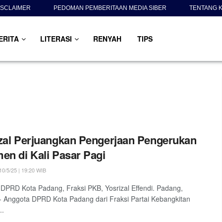
ISCLAIMER
PEDOMAN PEMBERITAAN MEDIA SIBER
TENTANG K
ERITA
LITERASI
RENYAH
TIPS
zal Perjuangkan Pengerjaan Pengerukan
en di Kali Pasar Pagi
0/5/25 | 19:20 WIB
DPRD Kota Padang, Fraksi PKB, Yosrizal Effendi. Padang,
 - Anggota DPRD Kota Padang dari Fraksi Partai Kebangkitan
..