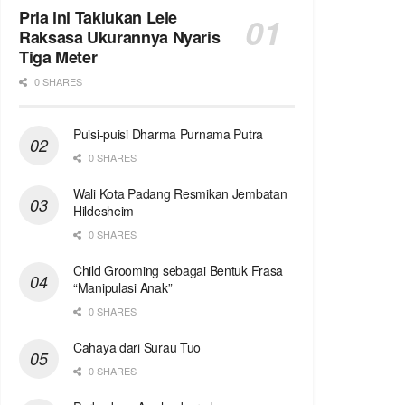
Pria ini Taklukan Lele
Raksasa Ukurannya Nyaris
Tiga Meter
0 SHARES
Puisi-puisi Dharma Purnama Putra
0 SHARES
Wali Kota Padang Resmikan Jembatan
Hildesheim
0 SHARES
Child Grooming sebagai Bentuk Frasa
“Manipulasi Anak”
0 SHARES
Cahaya dari Surau Tuo
0 SHARES