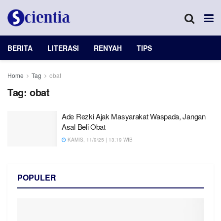
BERITA
LITERASI
RENYAH
TIPS
Home
Tag
obat
Tag:
obat
Ade Rezki Ajak Masyarakat Waspada, Jangan
Asal Beli Obat
KAMIS, 11/9/25 | 13:19 WIB
POPULER