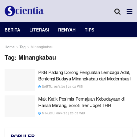
BERITA
LITERASI
RENYAH
TIPS
Home
Tag
Minangkabau
Tag:
Minangkabau
PKB Padang Dorong Penguatan Lembaga Adat,
Bentengi Budaya Minangkabau dari Modernisasi
SABTU, 06/6/26 | 21:02 WIB
Mak Katik Pesimis Pemajuan Kebudayaan di
Ranah Minang, Soroti Tren Joget THR
MINGGU, 06/4/25 | 23:03 WIB
POPULER