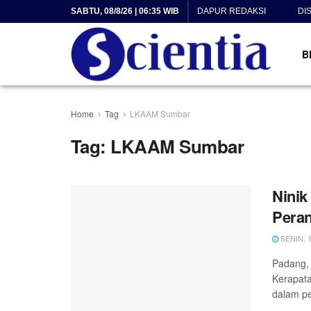
SABTU, 08/8/26 | 06:35 WIB
DAPUR REDAKSI
DI
B
Home
Tag
LKAAM Sumbar
Tag:
LKAAM Sumbar
Ninik
Peran
SENIN, 1
Padang,
Kerapat
dalam pe