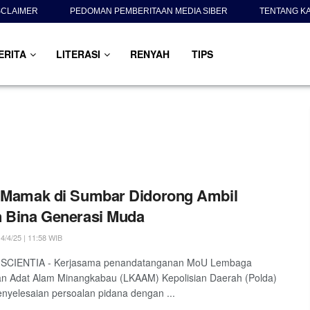
SCLAIMER
PEDOMAN PEMBERITAAN MEDIA SIBER
TENTANG K
ERITA
LITERASI
RENYAH
TIPS
 Mamak di Sumbar Didorong Ambil
 Bina Generasi Muda
4/4/25 | 11:58 WIB
 SCIENTIA - Kerjasama penandatanganan MoU Lembaga
an Adat Alam Minangkabau (LKAAM) Kepolisian Daerah (Polda)
nyelesaian persoalan pidana dengan ...