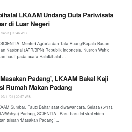
bihalal LKAAM Undang Duta Pariwisata
r di Luar Negeri
7/4/25 | 09:46 WIB
SCIENTIA- Menteri Agraria dan Tata Ruang/Kepala Badan
an Nasional (ATR/BPN) Republik Indonesia, Nusron Wahid
an hadir pada acara Halalbihalal ...
 ‘Masakan Padang’, LKAAM Bakal Kaji
nsi Rumah Makan Padang
05/11/24 | 20:57 WIB
AAM Sumbar, Fauzi Bahar saat diwawancara, Selasa (5/11).
A/Wahyu) Padang, SCIENTIA - Baru-baru ini viral video
an tulisan ‘Masakan Padang’ ...