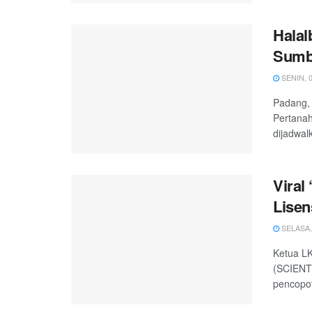
Halal
Sumba
SENIN, 0
Padang, 
Pertanah
dijadwalk
Viral
Lise
SELASA, 
Ketua LK
(SCIENTI
pencopot