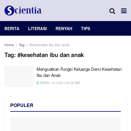
BERITA
LITERASI
RENYAH
TIPS
Home
Tag
#kesehatan ibu dan anak
Tag:
#kesehatan ibu dan anak
Menguatkan Fungsi Keluarga Demi Kesehatan
Ibu dan Anak
SENIN, 14/10/24 | 06:28 WIB
POPULER