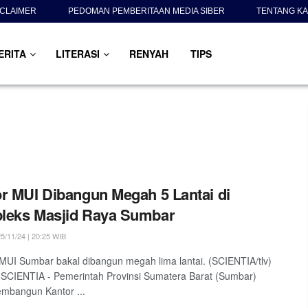
SCLAIMER
PEDOMAN PEMBERITAAN MEDIA SIBER
TENTANG KA
ERITA
LITERASI
RENYAH
TIPS
r MUI Dibangun Megah 5 Lantai di
leks Masjid Raya Sumbar
5/11/24 | 20:25 WIB
UI Sumbar bakal dibangun megah lima lantai. (SCIENTIA/tlv)
SCIENTIA - Pemerintah Provinsi Sumatera Barat (Sumbar)
mbangun Kantor ...