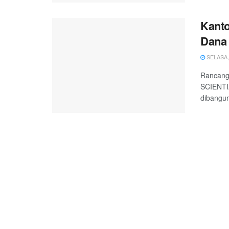
Kant
Dana 
SELASA, 
Rancang
SCIENTIA
dibangun