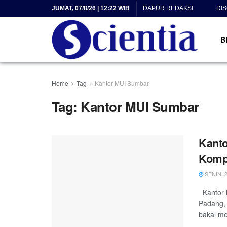
JUMAT, 07/8/26 | 12:22 WIB
DAPUR REDAKSI
DI
B
Home
Tag
Kantor MUI Sumbar
Tag:
Kantor MUI Sumbar
Kanto
Komp
SENIN, 2
Kantor M
Padang, 
bakal me