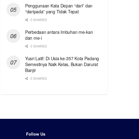
Penggunaan Kata Depan “dari” dan
“daripada” yang Tidak Tepat
0 SHARES
Perbedaan antara Imbuhan me-kan
dan me-i
0 SHARES
Yusri Latif: Di Usia ke-357 Kota Padang
Semestinya Naik Kelas, Bukan Darurat
Banjir
0 SHARES
Follow Us