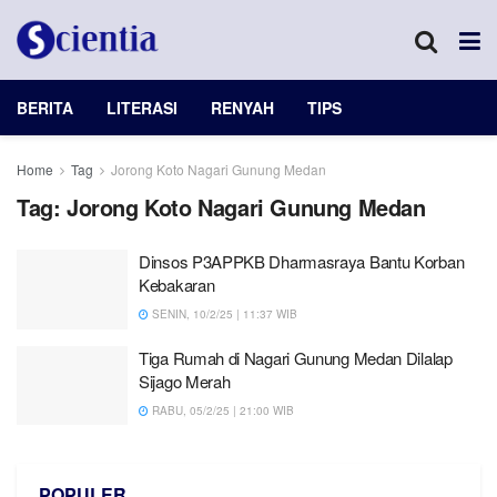
BERITA
LITERASI
RENYAH
TIPS
Home
Tag
Jorong Koto Nagari Gunung Medan
Tag:
Jorong Koto Nagari Gunung Medan
Dinsos P3APPKB Dharmasraya Bantu Korban
Kebakaran
SENIN, 10/2/25 | 11:37 WIB
Tiga Rumah di Nagari Gunung Medan Dilalap
Sijago Merah
RABU, 05/2/25 | 21:00 WIB
POPULER