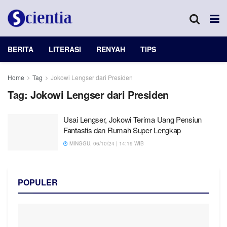
BERITA
LITERASI
RENYAH
TIPS
Home
Tag
Jokowi Lengser dari Presiden
Tag:
Jokowi Lengser dari Presiden
Usai Lengser, Jokowi Terima Uang Pensiun
Fantastis dan Rumah Super Lengkap
MINGGU, 06/10/24 | 14:19 WIB
POPULER