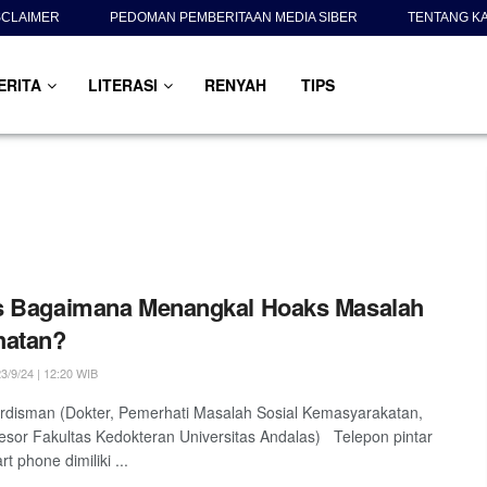
SCLAIMER
PEDOMAN PEMBERITAAN MEDIA SIBER
TENTANG K
ERITA
LITERASI
RENYAH
TIPS
s Bagaimana Menangkal Hoaks Masalah
hatan?
3/9/24 | 12:20 WIB
rdisman (Dokter, Pemerhati Masalah Sosial Kemasyarakatan,
esor Fakultas Kedokteran Universitas Andalas) Telepon pintar
t phone dimiliki ...