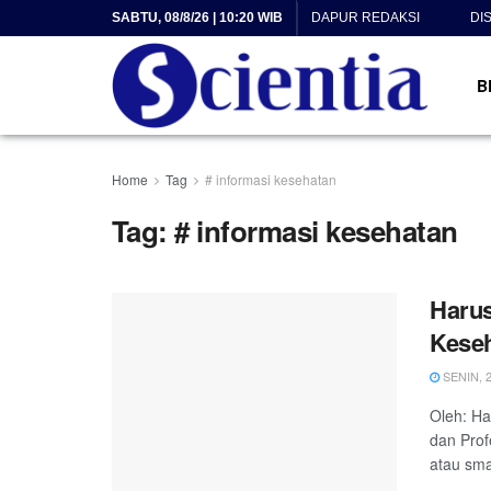
SABTU, 08/8/26 | 10:20 WIB
DAPUR REDAKSI
DI
B
Home
Tag
# informasi kesehatan
Tag:
# informasi kesehatan
Haru
Kese
SENIN, 2
Oleh: Ha
dan Prof
atau smar