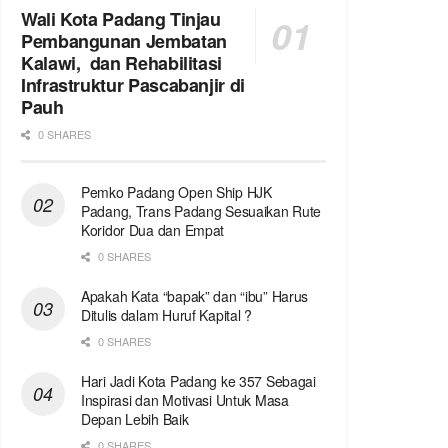
Wali Kota Padang Tinjau
Pembangunan Jembatan
Kalawi, dan Rehabilitasi
Infrastruktur Pascabanjir di
Pauh
0 SHARES
Pemko Padang Open Ship HJK
Padang, Trans Padang Sesuaikan Rute
Koridor Dua dan Empat
0 SHARES
Apakah Kata “bapak” dan “ibu” Harus
Ditulis dalam Huruf Kapital ?
0 SHARES
Hari Jadi Kota Padang ke 357 Sebagai
Inspirasi dan Motivasi Untuk Masa
Depan Lebih Baik
0 SHARES