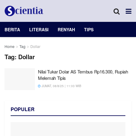
BERITA
LITERASI
RENYAH
TIPS
Home
Tag
Dollar
Tag:
Dollar
Nilai Tukar Dolar AS Tembus Rp16.300, Rupiah
Melemah Tipis
JUMAT, 08/8/25 | 11:03 WIB
POPULER