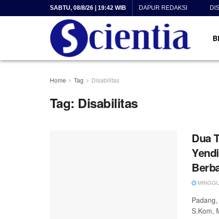
SABTU, 08/8/26 | 19:42 WIB
DAPUR REDAKSI
DI
B
Home
Tag
Disabilitas
Tag:
Disabilitas
Dua T
Yendi
Berba
MINGGU, 
Padang, 
S.Kom, M