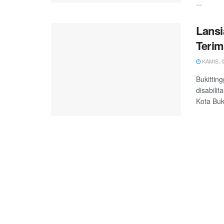
...
Lansi
Terim
KAMIS, 0
Bukittin
disabili
Kota Buk