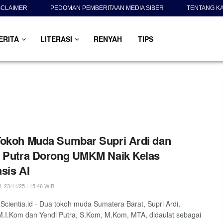
SCLAIMER
PEDOMAN PEMBERITAAN MEDIA SIBER
TENTANG K
ERITA
LITERASI
RENYAH
TIPS
okoh Muda Sumbar Supri Ardi dan
 Putra Dorong UMKM Naik Kelas
sis AI
23/11/25 | 15:46 WIB
Scientia.id - Dua tokoh muda Sumatera Barat, Supri Ardi,
.I.Kom dan Yendi Putra, S.Kom, M.Kom, MTA, didaulat sebagai