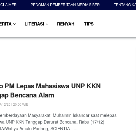
SCLAIMER
PEDOMAN PEMBERITAAN MEDIA SIBER
TENTANG K
ERITA
LITERASI
RENYAH
TIPS
o PM Lepas Mahasiswa UNP KKN
gap Bencana Alam
/12/25 | 20:50 WIB
emberdayaan Masyarakat, Muhaimin Iskandar saat melepas
wa UNP KKN Tanggap Darurat Bencana, Rabu (17/12).
IA/Wahyu Amuk) Padang, SCIENTIA - ...