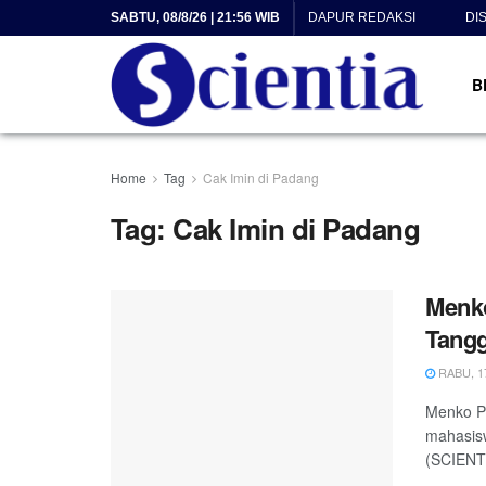
SABTU, 08/8/26 | 21:56 WIB
DAPUR REDAKSI
DI
B
Home
Tag
Cak Imin di Padang
Tag:
Cak Imin di Padang
Menk
Tang
RABU, 17
Menko P
mahasis
(SCIENT