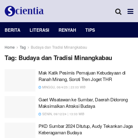
BERITA
LITERASI
RENYAH
TIPS
Home
Tag
Budaya dan Tradisi Minangkabau
Tag:
Budaya dan Tradisi Minangkabau
Mak Katik Pesimis Pemajuan Kebudayaan di
Ranah Minang, Soroti Tren Joget THR
MINGGU, 06/4/25 | 23:03 WIB
Gaet Wisatawan ke Sumbar, Daerah Didorong
Maksimalkan Atraksi Budaya
SENIN, 09/12/24 | 13:03 WIB
PKD Sumbar 2024 Ditutup, Audy Tekankan Jaga
Keberagaman Budaya