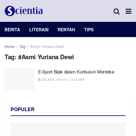
BERITA
LITERASI
RENYAH
TIPS
Home
Tag
#Asmi Yuriana Dewi
Tag:
#Asmi Yuriana Dewi
E-Sport Bijak dalam Kurikulum Merdeka
SELASA, 18/4/23 | 13:28 WIB
POPULER