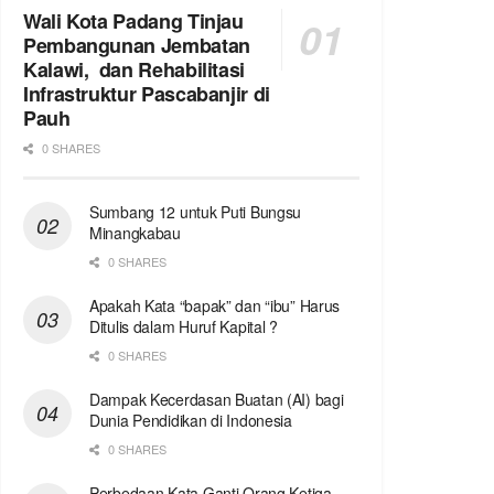
Wali Kota Padang Tinjau
Pembangunan Jembatan
Kalawi, dan Rehabilitasi
Infrastruktur Pascabanjir di
Pauh
0 SHARES
Sumbang 12 untuk Puti Bungsu
Minangkabau
0 SHARES
Apakah Kata “bapak” dan “ibu” Harus
Ditulis dalam Huruf Kapital ?
0 SHARES
Dampak Kecerdasan Buatan (AI) bagi
Dunia Pendidikan di Indonesia
0 SHARES
Perbedaan Kata Ganti Orang Ketiga