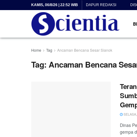
KAMIS, 06/8/26 | 22:52 WIB
DAPUR REDAKSI
DI
B
Home
Tag
Ancaman Bencana Sesar Sianok
Tag:
Ancaman Bencana Sesar
Teran
Sumb
Gemp
SELASA, 
Dinas Pe
gempa da