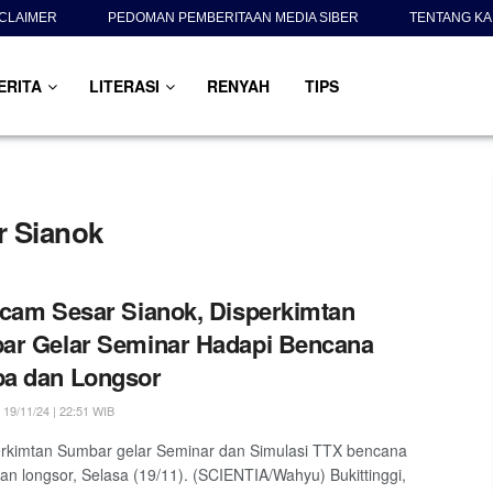
SCLAIMER
PEDOMAN PEMBERITAAN MEDIA SIBER
TENTANG KA
ERITA
LITERASI
RENYAH
TIPS
 Sianok
cam Sesar Sianok, Disperkimtan
ar Gelar Seminar Hadapi Bencana
a dan Longsor
19/11/24 | 22:51 WIB
rkimtan Sumbar gelar Seminar dan Simulasi TTX bencana
n longsor, Selasa (19/11). (SCIENTIA/Wahyu) Bukittinggi,