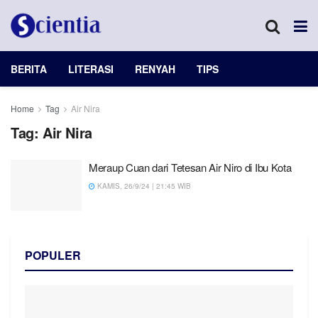
BERITA
LITERASI
RENYAH
TIPS
Home
Tag
Air Nira
Tag:
Air Nira
Meraup Cuan dari Tetesan Air Niro di Ibu Kota
KAMIS, 26/9/24 | 21:45 WIB
POPULER