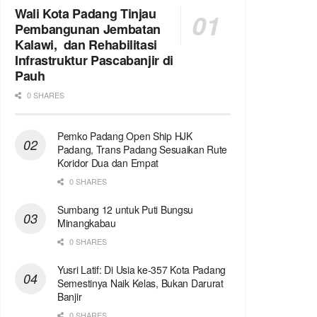
Wali Kota Padang Tinjau
Pembangunan Jembatan
Kalawi, dan Rehabilitasi
Infrastruktur Pascabanjir di
Pauh
0 SHARES
Pemko Padang Open Ship HJK
Padang, Trans Padang Sesuaikan Rute
Koridor Dua dan Empat
0 SHARES
Sumbang 12 untuk Puti Bungsu
Minangkabau
0 SHARES
Yusri Latif: Di Usia ke-357 Kota Padang
Semestinya Naik Kelas, Bukan Darurat
Banjir
0 SHARES