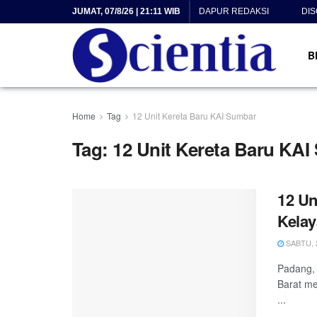
JUMAT, 07/8/26 | 21:11 WIB
DAPUR REDAKSI
DI
B
Home
Tag
12 Unit Kereta Baru KAI Sumbar
Tag:
12 Unit Kereta Baru KA
12 Un
Kela
SABTU, 2
Padang, 
Barat me
...