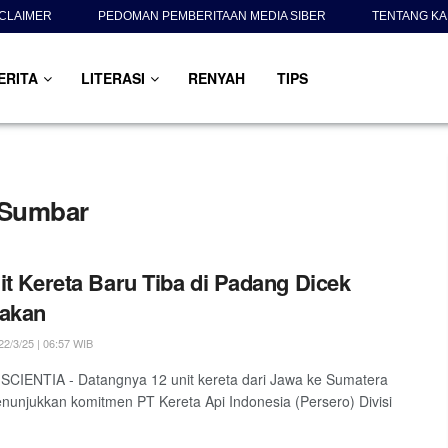
SCLAIMER
PEDOMAN PEMBERITAAN MEDIA SIBER
TENTANG KA
ERITA
LITERASI
RENYAH
TIPS
I Sumbar
it Kereta Baru Tiba di Padang Dicek
yakan
2/3/25 | 06:57 WIB
SCIENTIA - Datangnya 12 unit kereta dari Jawa ke Sumatera
nunjukkan komitmen PT Kereta Api Indonesia (Persero) Divisi