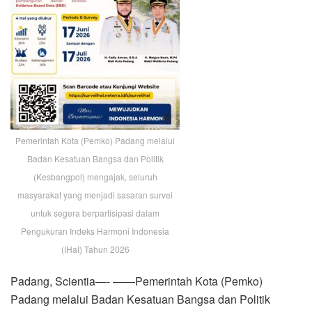
Pemerintah Kota (Pemko) Padang melalui
Badan Kesatuan Bangsa dan Politik
(Kesbangpol) mengajak, seluruh
masyarakat yang menjadi sasaran survei
untuk segera berpartisipasi dalam
Pengukuran Indeks Harmoni Indonesia
(IHaI) Tahun 2026
Padang, Scientia—- ——Pemerintah Kota (Pemko)
Padang melalui Badan Kesatuan Bangsa dan Politik