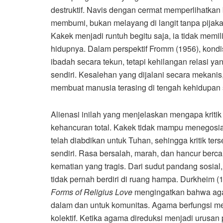
destruktif. Navis dengan cermat memperlihatka
membumi, bukan melayang di langit tanpa pijaka
Kakek menjadi runtuh begitu saja, ia tidak mem
hidupnya. Dalam perspektif Fromm (1956), kondis
ibadah secara tekun, tetapi kehilangan relasi 
sendiri. Kesalehan yang dijalani secara mekanis, t
membuat manusia terasing di tengah kehidupan 
Alienasi inilah yang menjelaskan mengapa kritik
kehancuran total. Kakek tidak mampu menegosia
telah diabdikan untuk Tuhan, sehingga kritik te
sendiri. Rasa bersalah, marah, dan hancur ber
kematian yang tragis. Dari sudut pandang sosial
tidak pernah berdiri di ruang hampa. Durkheim 
Forms of Religius Love
mengingatkan bahwa aga
dalam dan untuk komunitas. Agama berfungsi men
kolektif. Ketika agama direduksi menjadi urusan 