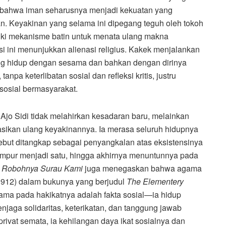
n bahwa iman seharusnya menjadi kekuatan yang
n. Keyakinan yang selama ini dipegang teguh oleh tokoh
iliki mekanisme batin untuk menata ulang makna
i ini menunjukkan alienasi religius. Kakek menjalankan
yang hidup dengan sesama dan bahkan dengan dirinya
anpa keterlibatan sosial dan refleksi kritis, justru
sosial bermasyarakat.
 Ajo Sidi tidak melahirkan kesadaran baru, melainkan
sikan ulang keyakinannya. Ia merasa seluruh hidupnya
rsebut ditangkap sebagai penyangkalan atas eksistensinya
campur menjadi satu, hingga akhirnya menuntunnya pada
,
Robohnya Surau Kami
juga menegaskan bahwa agama
(1912) dalam bukunya yang berjudul
The Elementery
ma pada hakikatnya adalah fakta sosial—ia hidup
jaga solidaritas, keterikatan, dan tanggung jawab
privat semata, ia kehilangan daya ikat sosialnya dan