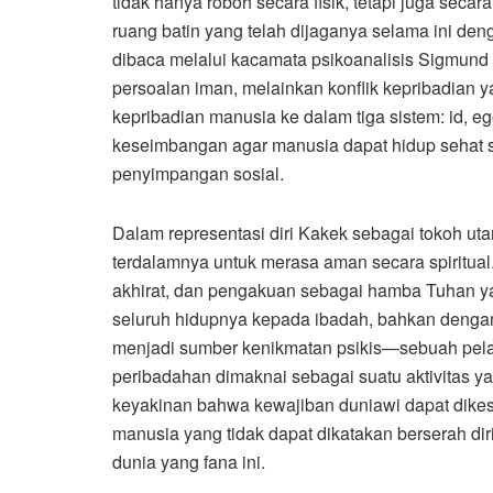
tidak hanya roboh secara fisik, tetapi juga seca
ruang batin yang telah dijaganya selama ini den
dibaca melalui kacamata psikoanalisis Sigmund
persoalan iman, melainkan konflik kepribadian y
kepribadian manusia ke dalam tiga sistem: id, 
keseimbangan agar manusia dapat hidup sehat 
penyimpangan sosial.
Dalam representasi diri Kakek sebagai tokoh ut
terdalamnya untuk merasa aman secara spiritual
akhirat, dan pengakuan sebagai hamba Tuhan ya
seluruh hidupnya kepada ibadah, bahkan dengan 
menjadi sumber kenikmatan psikis—sebuah pelar
peribadahan dimaknai sebagai suatu aktivitas 
keyakinan bahwa kewajiban duniawi dapat dike
manusia yang tidak dapat dikatakan berserah diri
dunia yang fana ini.