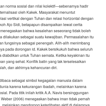
n norma sosial dan nilai kolektif—sebenarnya hadir
internalisasi oleh Kakek. Masyarakat menuntut
lasi vertikal dengan Tuhan dan relasi horizontal dengan
koh Ajo Sidi, betapapun disampaikan lewat cerita
g menegaskan bahwa kesalehan seseorang tidak boleh
 dilakukan sebagai suatu kewajiban. Permasalahan itu
kan fungsinya sebagai penengah. Alih-alih menimbang
nya pada dorongan id. Kakek bersikukuh bahwa seluruh
a diabdikan untuk Tuhan semata. Ketika keyakinan itu
an yang sehat. Konflik batin yang tak terselesaikan
ah, dan akhirnya kehancuran diri.
 dibaca sebagai simbol kegagalan manusia dalam
 dunia karena kekurangan ibadah, melainkan karena
ial. Pada titik inilah kritik A.A. Navis bersinggungan
. Weber (2006) menegaskan bahwa iman tidak pernah
melainkan mendorong keterlibatan aktif di dalamnya.