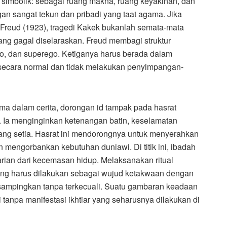
ra simbolik: sebagai ruang makna, ruang keyakinan, dan
gan sangat tekun dan pribadi yang taat agama. Jika
 Freud (1923), tragedi Kakek bukanlah semata-mata
ang gagal diselaraskan. Freud membagi struktur
ego, dan superego. Ketiganya harus berada dalam
secara normal dan tidak melakukan penyimpangan-
ama dalam cerita, dorongan id tampak pada hasrat
. Ia menginginkan ketenangan batin, keselamatan
ng setia. Hasrat ini mendorongnya untuk menyerahkan
mengorbankan kebutuhan duniawi. Di titik ini, ibadah
ian dari kecemasan hidup. Melaksanakan ritual
yang harus dilakukan sebagai wujud ketakwaan dengan
sampingkan tanpa terkecuali. Suatu gambaran keadaan
 tanpa manifestasi ikhtiar yang seharusnya dilakukan di