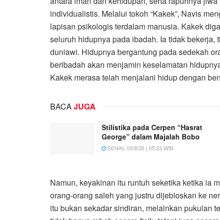
antara iman dan kehidupan, serta rapuhnya jiw
individualistis. Melalui tokoh “Kakek”, Navis me
lapisan psikologis terdalam manusia. Kakek d
seluruh hidupnya pada ibadah. Ia tidak bekerja, 
duniawi. Hidupnya bergantung pada sedekah ora
beribadah akan menjamin keselamatan hidupnya, 
Kakek merasa telah menjalani hidup dengan bena
BACA
JUGA
Stilistika pada Cerpen “Hasrat
George” dalam Majalah Bobo
SENIN, 03/8/26 | 05:23 WIB
Namun, keyakinan itu runtuh seketika ketika ia
orang-orang saleh yang justru dijebloskan ke n
itu bukan sekadar sindiran, melainkan pukulan te