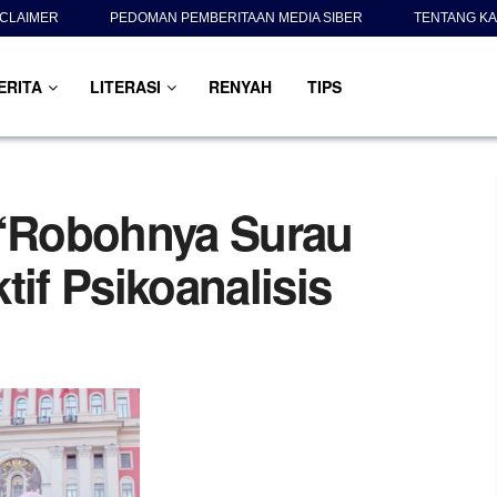
SCLAIMER
PEDOMAN PEMBERITAAN MEDIA SIBER
TENTANG KA
ERITA
LITERASI
RENYAH
TIPS
“Robohnya Surau
tif Psikoanalisis