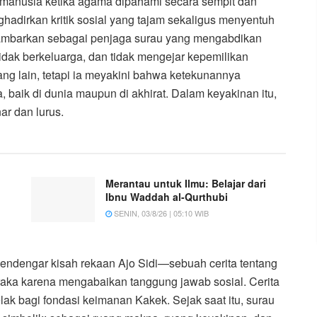
a manusia ketika agama dipahami secara sempit dan
nghadirkan kritik sosial yang tajam sekaligus menyentuh
igambarkan sebagai penjaga surau yang mengabdikan
tidak berkeluarga, dan tidak mengejar kepemilikan
ng lain, tetapi ia meyakini bahwa ketekunannya
baik di dunia maupun di akhirat. Dalam keyakinan itu,
r dan lurus.
Merantau untuk Ilmu: Belajar dari
Ibnu Waddah al-Qurthubi
SENIN, 03/8/26 | 05:10 WIB
 mendengar kisah rekaan Ajo Sidi—sebuah cerita tentang
eraka karena mengabaikan tanggung jawab sosial. Cerita
lak bagi fondasi keimanan Kakek. Sejak saat itu, surau