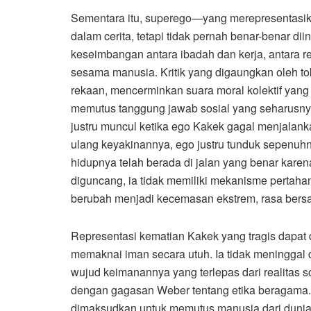
Sementara itu, superego—yang merepresentasika
dalam cerita, tetapi tidak pernah benar-benar di
keseimbangan antara ibadah dan kerja, antara re
sesama manusia. Kritik yang digaungkan oleh to
rekaan, mencerminkan suara moral kolektif yan
memutus tanggung jawab sosial yang seharusnya
justru muncul ketika ego Kakek gagal menjalan
ulang keyakinannya, ego justru tunduk sepenuh
hidupnya telah berada di jalan yang benar karen
diguncang, ia tidak memiliki mekanisme pertahan
berubah menjadi kecemasan ekstrem, rasa bersal
Representasi kematian Kakek yang tragis dapat
memaknai iman secara utuh. Ia tidak meninggal
wujud keimanannya yang terlepas dari realitas sos
dengan gagasan Weber tentang etika beragama
dimaksudkan untuk memutus manusia dari dunia, 