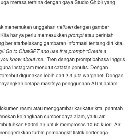
juga merasa terhina dengan gaya Studio Ghibli yang
anyak menemukan unggahan
netizen
dengan gambar
. Kita hanya perlu memasukkan
prompt
atau perintah
g berlatarbelakang gambaran informasi tentang diri kita.
!! Go to ChatGPT and use this prompt: “Create a
g you know about me.”
Tren dengan prompt bahasa Inggris
ngguna Instagram menurut catatan penulis. Dengan
tersebut digunakan lebih dari 2,3 juta warganet. Dengan
ta bayangkan betapa masifnya penggunaan AI ini dalam
okumen resmi atau menggambar karikatur kita, perintah
enekan kelangkaan sumber daya alam, yaitu air.
butuhkan 500ml air untuk memproses 10-50 kueri. Air
enggerakkan turbin pembangkit listrik bertenaga