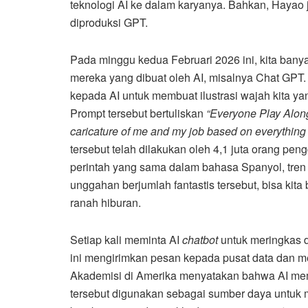
teknologi AI ke dalam karyanya. Bahkan, Hayao 
diproduksi GPT.
Pada minggu kedua Februari 2026 ini, kita b
mereka yang dibuat oleh AI, misalnya Chat GPT
kepada AI untuk membuat ilustrasi wajah kita yan
Prompt tersebut bertuliskan
“Everyone Play Along
caricature of me and my job based on everythin
tersebut telah dilakukan oleh 4,1 juta orang pe
perintah yang sama dalam bahasa Spanyol, tren 
unggahan berjumlah fantastis tersebut, bisa ki
ranah hiburan.
Setiap kali meminta AI
chatbot
untuk meringkas d
ini mengirimkan pesan kepada pusat data dan m
Akademisi di Amerika menyatakan bahwa AI mem
tersebut digunakan sebagai sumber daya untuk m