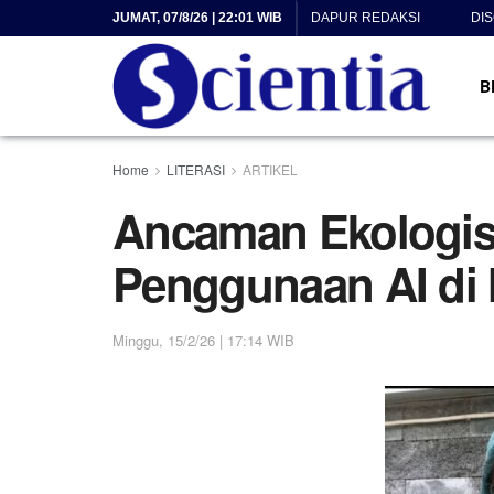
JUMAT, 07/8/26 | 22:01 WIB
DAPUR REDAKSI
DI
B
Home
LITERASI
ARTIKEL
Ancaman Ekologis K
Penggunaan AI di 
Minggu, 15/2/26 | 17:14 WIB