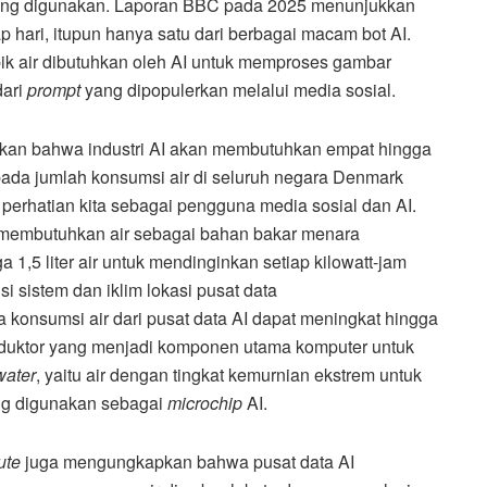
ng digunakan. Laporan BBC pada 2025 menunjukkan
 hari, itupun hanya satu dari berbagai macam bot AI.
ik air dibutuhkan oleh AI untuk memproses gambar
dari
prompt
yang dipopulerkan melalui media sosial.
irakan bahwa industri AI akan membutuhkan empat hingga
 pada jumlah konsumsi air di seluruh negara Denmark
 perhatian kita sebagai pengguna media sosial dan AI.
a membutuhkan air sebagai bahan bakar menara
1,5 liter air untuk mendinginkan setiap kilowatt-jam
i sistem dan iklim lokasi pusat data
 konsumsi air dari pusat data AI dapat meningkat hingga
onduktor yang menjadi komponen utama komputer untuk
water
, yaitu air dengan tingkat kemurnian ekstrem untuk
ng digunakan sebagai
microchip
AI.
ute
juga mengungkapkan bahwa pusat data AI