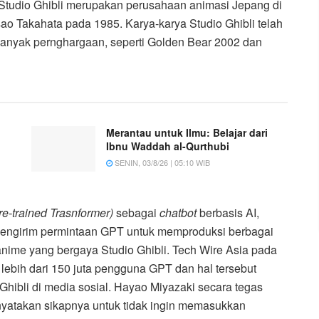
 Studio Ghibli merupakan perusahaan animasi Jepang di
ao Takahata pada 1985. Karya-karya Studio Ghibli telah
anyak pernghargaan, seperti Golden Bear 2002 dan
Merantau untuk Ilmu: Belajar dari
Ibnu Waddah al-Qurthubi
SENIN, 03/8/26 | 05:10 WIB
re-trained Trasnformer)
sebagai
chatbot
berbasis AI,
mengirim permintaan GPT untuk memproduksi berbagai
anime yang bergaya Studio Ghibli. Tech Wire Asia pada
ebih dari 150 juta pengguna GPT dan hal tersebut
hibli di media sosial. Hayao Miyazaki secara tegas
yatakan sikapnya untuk tidak ingin memasukkan