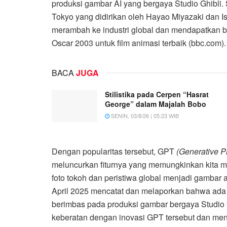
produksi gambar AI yang bergaya Studio Ghibli.
Tokyo yang didirikan oleh Hayao Miyazaki dan Is
merambah ke industri global dan mendapatkan b
Oscar 2003 untuk film animasi terbaik (bbc.com).
BACA
JUGA
Stilistika pada Cerpen “Hasrat
George” dalam Majalah Bobo
SENIN, 03/8/26 | 05:23 WIB
Dengan popularitas tersebut, GPT
(Generative P
meluncurkan fiturnya yang memungkinkan kita 
foto tokoh dan peristiwa global menjadi gambar 
April 2025 mencatat dan melaporkan bahwa ada l
berimbas pada produksi gambar bergaya Studio G
keberatan dengan inovasi GPT tersebut dan men