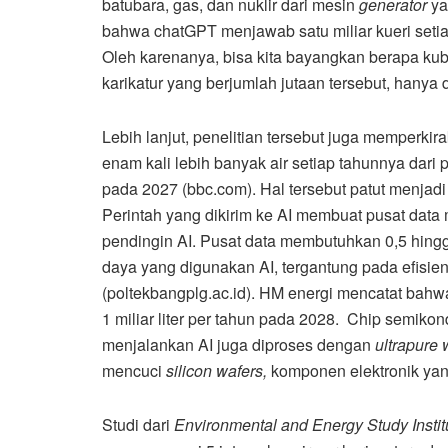
batubara, gas, dan nuklir dari mesin
generator
ya
bahwa chatGPT menjawab satu miliar kueri setiap
Oleh karenanya, bisa kita bayangkan berapa kub
karikatur yang berjumlah jutaan tersebut, hanya 
Lebih lanjut, penelitian tersebut juga memperk
enam kali lebih banyak air setiap tahunnya dari
pada 2027 (bbc.com). Hal tersebut patut menjadi
Perintah yang dikirim ke AI membuat pusat dat
pendingin AI. Pusat data membutuhkan 0,5 hingga 
daya yang digunakan AI, tergantung pada efisiens
(poltekbangplg.ac.id). HM energi mencatat bahwa
1 miliar liter per tahun pada 2028. Chip semik
menjalankan AI juga diproses dengan
ultrapure 
mencuci
silicon wafers,
komponen elektronik ya
Studi dari
Environmental and Energy Study Instit