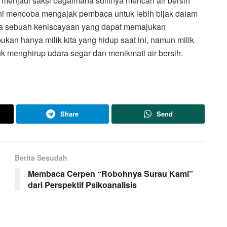
menjadi saksi bagaimana sulitnya mencari air bersih
 ini mencoba mengajak pembaca untuk lebih bijak dalam
ga sebuah keniscayaan yang dapat memajukan
kan hanya milik kita yang hidup saat ini, namun milik
k menghirup udara segar dan menikmati air bersih.
Share
Send
Berita Sesudah
Membaca Cerpen “Robohnya Surau Kami”
dari Perspektif Psikoanalisis