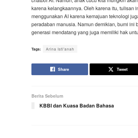
chatbot
AI. Namun, anak cucu kita mungkin akan 
karena kelangkaannya. Oleh karena itu, tulisan
menggunakan AI karena kemajuan teknologi ju
peradaban manusia. Namun demikian, bumi ini bu
generasi mendatang yang juga memiliki hak untu
Tags:
Arina Isti'anah
Share
Tweet
Berita Sebelum
KBBI dan Kuasa Badan Bahasa