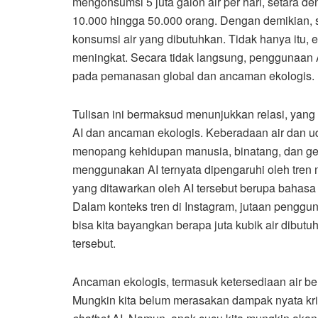
mengonsumsi 5 juta galon air per hari, setara 
10.000 hingga 50.000 orang. Dengan demikian, s
konsumsi air yang dibutuhkan. Tidak hanya itu, 
meningkat. Secara tidak langsung, penggunaan AI
pada pemanasan global dan ancaman ekologis.
Tulisan ini bermaksud menunjukkan relasi, yan
AI dan ancaman ekologis. Keberadaan air dan u
menopang kehidupan manusia, binatang, dan gen
menggunakan AI ternyata dipengaruhi oleh tren
yang ditawarkan oleh AI tersebut berupa bahasa 
Dalam konteks tren di Instagram, jutaan pengg
bisa kita bayangkan berapa juta kubik air dibut
tersebut.
Ancaman ekologis, termasuk ketersediaan air ber
Mungkin kita belum merasakan dampak nyata krisis