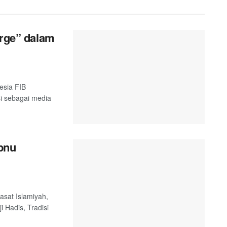
orge” dalam
esia FIB
si sebagai media
Ibnu
asat Islamiyah,
i Hadis, Tradisi