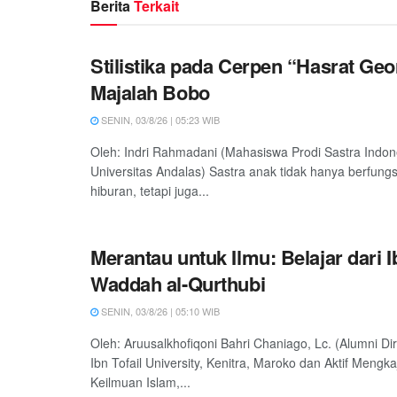
Berita
Terkait
Stilistika pada Cerpen “Hasrat Ge
Majalah Bobo
SENIN, 03/8/26 | 05:23 WIB
Oleh: Indri Rahmadani (Mahasiswa Prodi Sastra Indon
Universitas Andalas) Sastra anak tidak hanya berfung
hiburan, tetapi juga...
Merantau untuk Ilmu: Belajar dari 
Waddah al-Qurthubi
SENIN, 03/8/26 | 05:10 WIB
Oleh: Aruusalkhofiqoni Bahri Chaniago, Lc. (Alumni Dir
Ibn Tofail University, Kenitra, Maroko dan Aktif Mengkaj
Keilmuan Islam,...