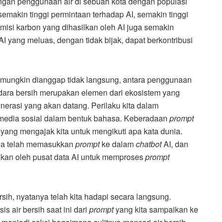
dengan penggunaan air di sebuah kota dengan populasi
emakin tinggi permintaan terhadap AI, semakin tinggi
emisi karbon yang dihasilkan oleh AI juga semakin
 yang meluas, dengan tidak bijak, dapat berkontribusi
g mungkin dianggap tidak langsung, antara penggunaan
dara bersih merupakan elemen dari ekosistem yang
erasi yang akan datang. Perilaku kita dalam
 media sosial dalam bentuk bahasa. Keberadaan
prompt
yang mengajak kita untuk mengikuti apa kata dunia.
una telah memasukkan
prompt
ke dalam
chatbot
AI, dan
uhkan oleh pusat data AI untuk memproses
prompt
sih, nyatanya telah kita hadapi secara langsung.
 air bersih saat ini dari
prompt
yang kita sampaikan ke