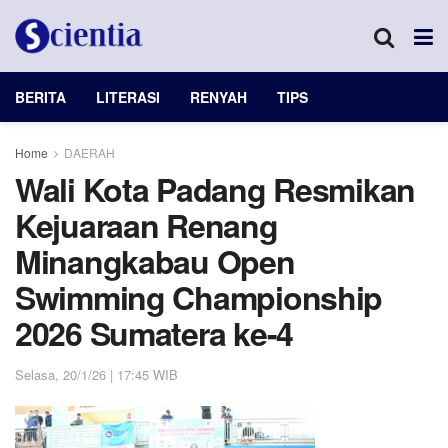
BERITA
LITERASI
RENYAH
TIPS
Home
DAERAH
Wali Kota Padang Resmikan
Kejuaraan Renang
Minangkabau Open
Swimming Championship
2026 Sumatera ke-4
Selasa, 20/1/26 | 17:45 WIB