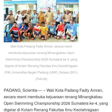
Wali Kota Padang Fadly Amran, secara resmi
membuka kejuaraan renang Minangkabau Open
Swimming Championship 2026 Sumatera ke-4, yang
digelar di Kolam Renang Fakultas Ilmu Keolahragaan
(FIK) Universitas Negeri Padang (UNP), Selasa (20/1).
(Foto:Ist)
PADANG, Scientia—- – Wali Kota Padang Fadly Amran,
secara resmi membuka kejuaraan renang Minangkabau
Open Swimming Championship 2026 Sumatera ke-4, yang
digelar di Kolam Renang Fakultas Ilmu Keolahragaan