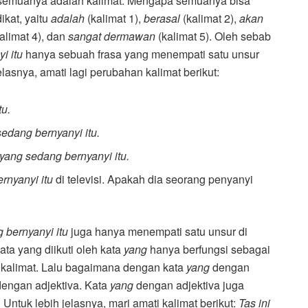
a semuanya adalah kalimat. Mengapa semuanya bisa
ikat, yaitu
adalah
(kalimat 1),
berasal
(kalimat 2),
akan
alimat 4), dan
sangat dermawan
(kalimat 5). Oleh sebab
i itu
hanya sebuah frasa yang menempati satu unsur
jelasnya, amati lagi perubahan kalimat berikut:
tu.
 sedang bernyanyi itu.
i yang sedang bernyanyi itu.
ernyanyi itu
di televisi. Apakah dia seorang penyanyi
g bernyanyi itu
juga hanya menempati satu unsur di
kata yang diikuti oleh kata
yang
hanya berfungsi sebagai
m kalimat. Lalu bagaimana dengan kata
yang
dengan
 dengan adjektiva. Kata
yang
dengan adjektiva juga
 Untuk lebih jelasnya, mari amati kalimat berikut:
Tas ini