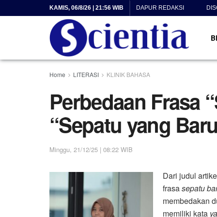
KAMIS, 06/8/26 | 21:56 WIB
DAPUR REDAKSI
DI
B
Home
LITERASI
KLINIK BAHASA
Perbedaan Frasa “
“Sepatu yang Bar
Minggu, 21/12/25 | 08:22 WIB
Dari judul artik
frasa
sepatu ba
membedakan dua
memiliki kata
y