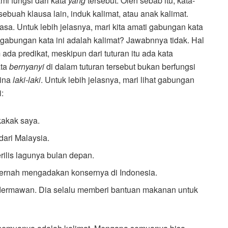
mi fungsi dari kata
yang
tersebut. Oleh sebab itu, kata-
sebuah klausa lain, induk kalimat, atau anak kalimat.
asa. Untuk lebih jelasnya, mari kita amati gabungan kata
gabungan kata ini adalah kalimat? Jawabnnya tidak. Hal
 ada predikat, meskipun dari tuturan itu ada kata
ata
bernyanyi
di dalam tuturan tersebut bukan berfungsi
mina
laki-laki
. Untuk lebih jelasnya, mari lihat gabungan
i:
akak saya.
dari Malaysia.
ilis lagunya bulan depan.
ernah mengadakan konsernya di Indonesia.
dermawan. Dia selalu memberi bantuan makanan untuk