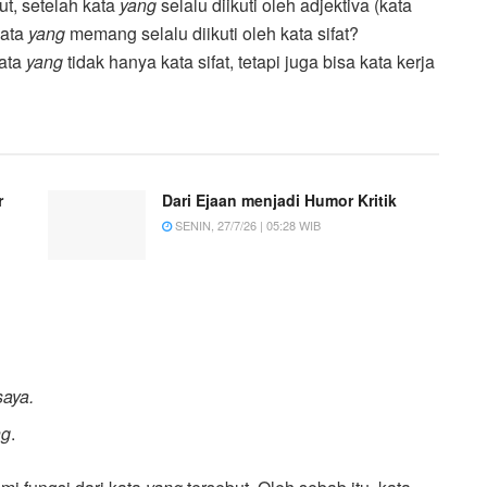
ut, setelah kata
yang
selalu diikuti oleh adjektiva (kata
kata
yang
memang selalu diikuti oleh kata sifat?
kata
yang
tidak hanya kata sifat, tetapi juga bisa kata kerja
r
Dari Ejaan menjadi Humor Kritik
SENIN, 27/7/26 | 05:28 WIB
saya.
ng
.