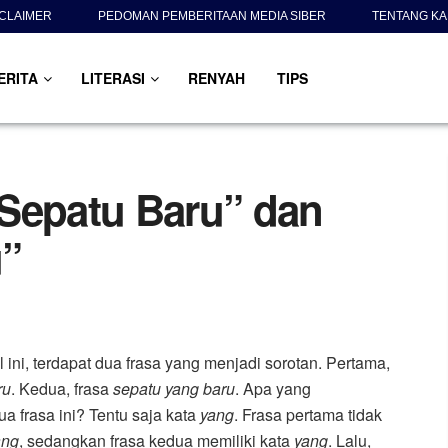
SCLAIMER
PEDOMAN PEMBERITAAN MEDIA SIBER
TENTANG KA
ERITA
LITERASI
RENYAH
TIPS
Sepatu Baru” dan
u”
el ini, terdapat dua frasa yang menjadi sorotan. Pertama,
ru
. Kedua, frasa
sepatu yang baru
. Apa yang
 frasa ini? Tentu saja kata
yang
. Frasa pertama tidak
ang
, sedangkan frasa kedua memiliki kata
yang
. Lalu,