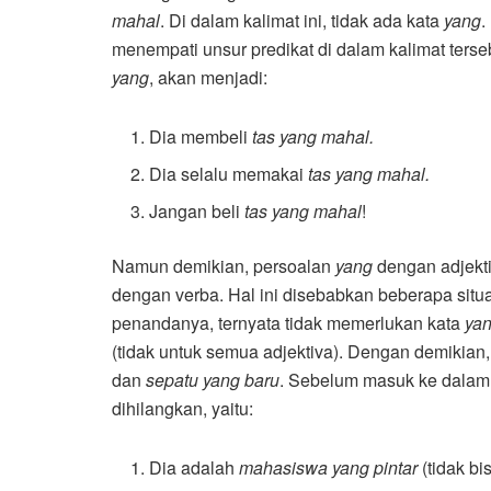
mahal
. Di dalam kalimat ini, tidak ada kata
yang
.
menempati unsur predikat di dalam kalimat terseb
yang
, akan menjadi:
Dia membeli
tas yang mahal.
Dia selalu memakai
tas yang mahal.
Jangan beli
tas yang mahal
!
Namun demikian, persoalan
yang
dengan adjekti
dengan verba. Hal ini disebabkan beberapa situa
penandanya, ternyata tidak memerlukan kata
ya
(tidak untuk semua adjektiva). Dengan demikia
dan
sepatu yang baru
. Sebelum masuk ke dalam c
dihilangkan, yaitu:
Dia adalah
mahasiswa yang pintar
(tidak bi