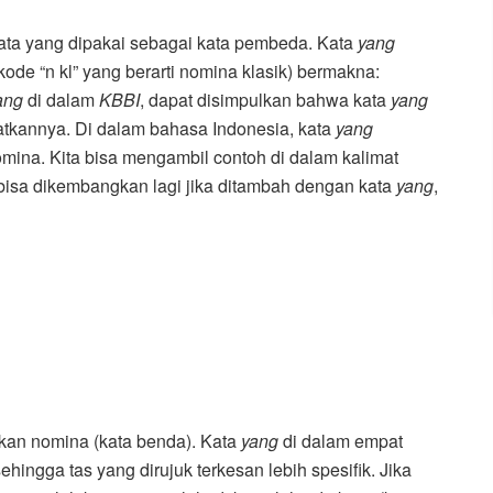
ata yang dipakai sebagai kata pembeda. Kata
yang
kode “n kl” yang berarti nomina klasik) bermakna:
ang
di dalam
KBBI
, dapat disimpulkan bahwa kata
yang
atkannya. Di dalam bahasa Indonesia, kata
yang
mina. Kita bisa mengambil contoh di dalam kalimat
i bisa dikembangkan lagi jika ditambah dengan kata
yang
,
an nomina (kata benda). Kata
yang
di dalam empat
hingga tas yang dirujuk terkesan lebih spesifik. Jika