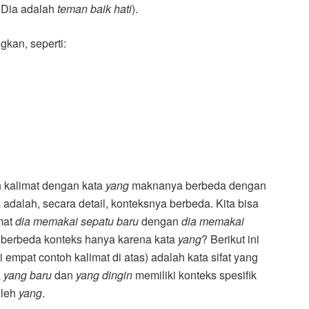
: Dia adalah
teman baik hati
).
gkan, seperti:
ah kalimat dengan kata
yang
maknanya berbeda dengan
dalah, secara detail, konteksnya berbeda. Kita bisa
mat
dia memakai sepatu baru
dengan
dia memakai
a berbeda konteks hanya karena kata
yang
? Berikut ini
i empat contoh kalimat di atas) adalah kata sifat yang
a
yang baru
dan
yang dingin
memiliki konteks spesifik
oleh
yang
.