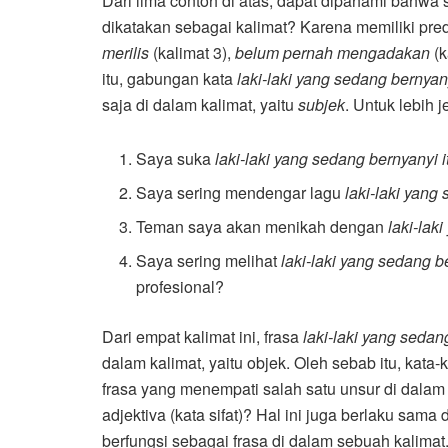
Dari lima contoh di atas, dapat dipahami bahw
dikatakan sebagai kalimat? Karena memiliki pred
merilis
(kalimat 3),
belum pernah mengadakan
(k
itu, gabungan kata
laki-laki yang sedang bernyany
saja di dalam kalimat, yaitu
subjek
. Untuk lebih 
Saya suka
laki-laki yang sedang bernyanyi i
Saya sering mendengar lagu
laki-laki yang
Teman saya akan menikah dengan
laki-lak
Saya sering melihat
laki-laki yang sedang b
profesional?
Dari empat kalimat ini, frasa
laki-laki yang sedan
dalam kalimat, yaitu objek. Oleh sebab itu, kata-
frasa yang menempati salah satu unsur di dala
adjektiva (kata sifat)? Hal ini juga berlaku sama
berfungsi sebagai frasa di dalam sebuah kalimat.