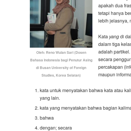
apakah dua fra
tetapi hanya b
lebih jelasnya, 
Kata
yang
di d
dalam tiga kela
adalah partikel.
Oleh: Reno Wulan Sari (Dosen
secara penggun
Bahasa Indonesia bagi Penutur Asing
percakapan (inf
di Busan University of Foreign
maupun informal
Studies, Korea Selatan)
kata untuk menyatakan bahwa kata atau kal
yang lain.
kata yang menyatakan bahwa bagian kalima
bahwa
dengan; secara