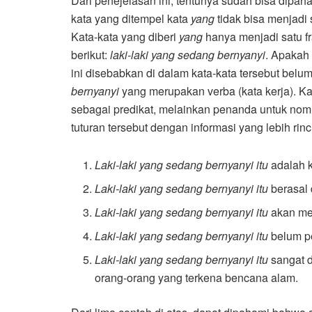
Dari penejelasan ini, tentunya sudah bisa dipaha
kata yang ditempel kata
yang
tidak bisa menjadi 
Kata-kata yang diberi
yang
hanya menjadi satu fr
berikut:
laki-laki yang sedang bernyanyi
. Apakah 
ini disebabkan di dalam kata-kata tersebut belum
bernyanyi
yang merupakan verba (kata kerja). K
sebagai predikat, melainkan penanda untuk no
tuturan tersebut dengan informasi yang lebih rinc
Laki-laki yang sedang bernyanyi itu
adalah k
Laki-laki yang sedang bernyanyi itu
berasal 
Laki-laki yang sedang bernyanyi itu
akan mer
Laki-laki yang sedang bernyanyi itu
belum p
Laki-laki yang sedang bernyanyi itu
sangat 
orang-orang yang terkena bencana alam.