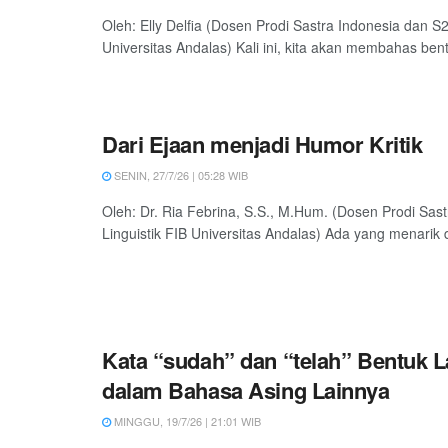
Oleh: Elly Delfia (Dosen Prodi Sastra Indonesia dan S2
Universitas Andalas) Kali ini, kita akan membahas bentu
Dari Ejaan menjadi Humor Kritik
SENIN, 27/7/26 | 05:28 WIB
Oleh: Dr. Ria Febrina, S.S., M.Hum. (Dosen Prodi Sas
Linguistik FIB Universitas Andalas) Ada yang menarik d
Kata “sudah” dan “telah” Bentuk
dalam Bahasa Asing Lainnya
MINGGU, 19/7/26 | 21:01 WIB