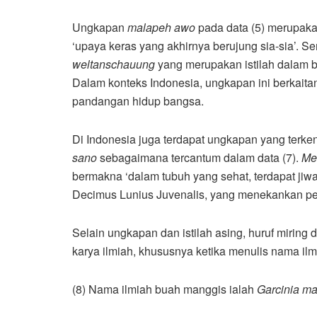
Ungkapan
malapeh awo
pada data (5) merupak
‘upaya keras yang akhirnya berujung sia-sia’. Sem
weltanschauung
yang merupakan istilah dalam 
Dalam konteks Indonesia, ungkapan ini berkaita
pandangan hidup bangsa.
Di Indonesia juga terdapat ungkapan yang terken
sano
sebagaimana tercantum dalam data (7).
Me
bermakna ‘dalam tubuh yang sehat, terdapat jiw
Decimus Lunius Juvenalis, yang menekankan pen
Selain ungkapan dan istilah asing, huruf miring
karya ilmiah, khususnya ketika menulis nama ilmia
(8) Nama ilmiah buah manggis ialah
Garcinia m