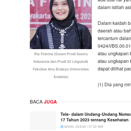
dalam istilah a
Dalam kaidah b
daerah atau bah
tercantum dala
0424/I/BS.00.0
atau ungkapan b
Ria Febrina (Dosen Prodi Sastra
atau ungkapan t
Indonesia dan Prodi S2 Linguistik
dapat dilihat pa
Fakultas Ilmu Budaya Universitas
Andalas)
(1) Dia yang mi
BACA
JUGA
Tele- dalam Undang-Undang Nomo
17 Tahun 2023 tentang Kesehatan
SENIN, 03/8/26 | 07:33 WIB