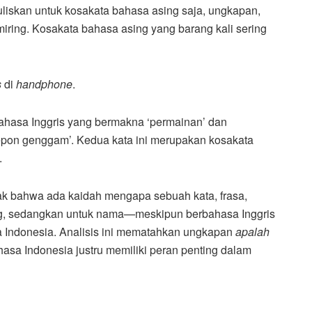
uliskan untuk kosakata bahasa asing saja, ungkapan,
miring. Kosakata bahasa asing yang barang kali sering
s
di
handphone
.
bahasa Inggris yang bermakna ‘permainan’ dan
epon genggam’. Kedua kata ini merupakan kosakata
.
pak bahwa ada kaidah mengapa sebuah kata, frasa,
ing, sedangkan untuk nama—meskipun berbahasa Inggris
 Indonesia. Analisis ini mematahkan ungkapan
apalah
sa Indonesia justru memiliki peran penting dalam