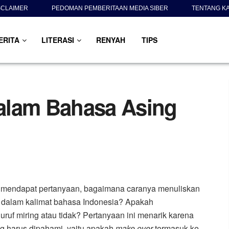
SCLAIMER
PEDOMAN PEMBERITAAN MEDIA SIBER
TENTANG K
ERITA
LITERASI
RENYAH
TIPS
alam Bahasa Asing
a mendapat pertanyaan, bagaimana caranya menuliskan
r
dalam kalimat bahasa Indonesia? Apakah
uf miring atau tidak? Pertanyaan ini menarik karena
g harus dipahami, yaitu apakah
make over
termasuk ke