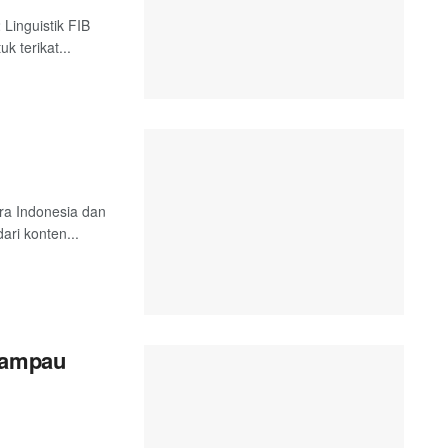
 Linguistik FIB
k terikat...
tra Indonesia dan
ari konten...
 Lampau