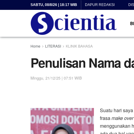
SABTU, 08/8/26 | 18:17 WIB
DAPUR REDAKSI
DI
B
Home
LITERASI
KLINIK BAHASA
Penulisan Nama d
Minggu, 21/12/25 | 07:51 WIB
Suatu hari say
frasa
make ove
menggunakan hur
ada dua hal yan