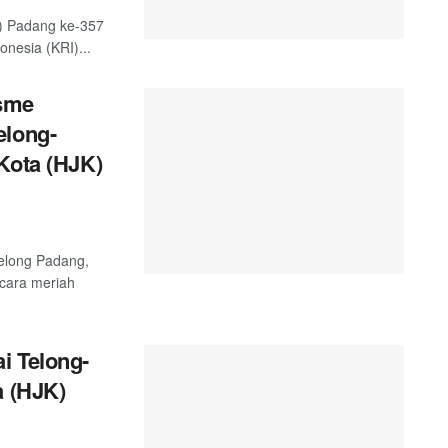
) Padang ke-357
nesia (KRI)...
sme
elong-
Kota (HJK)
telong Padang,
ecara meriah
i Telong-
a (HJK)