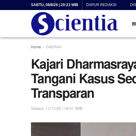
SABTU, 08/8/26 | 20:23 WIB
DAPUR REDAKSI
DI
B
Home
DAERAH
Kajari Dharmasra
Tangani Kasus Se
Transparan
Selasa, 11/11/25 | 18:01 WIB