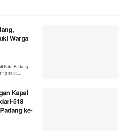
dang,
uki Warga
ali Kota Padang
g sakit....
gan Kapal
dari-518
 Padang ke-