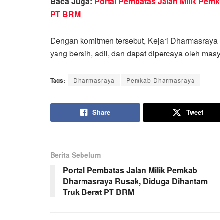
Baca Juga:
Portal Pembatas Jalan Milik Pem
PT BRM
Dengan komitmen tersebut, Kejari Dharmasra
yang bersih, adil, dan dapat dipercaya oleh masya
Tags:
Dharmasraya
Pemkab Dharmasraya
Share
Tweet
Berita Sebelum
Portal Pembatas Jalan Milik Pemkab
Dharmasraya Rusak, Diduga Dihantam
Truk Berat PT BRM