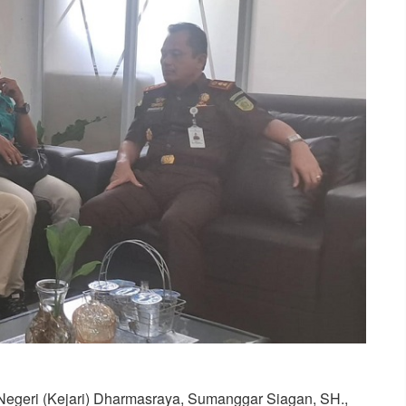
egeri (Kejari) Dharmasraya, Sumanggar Siagan, SH.,