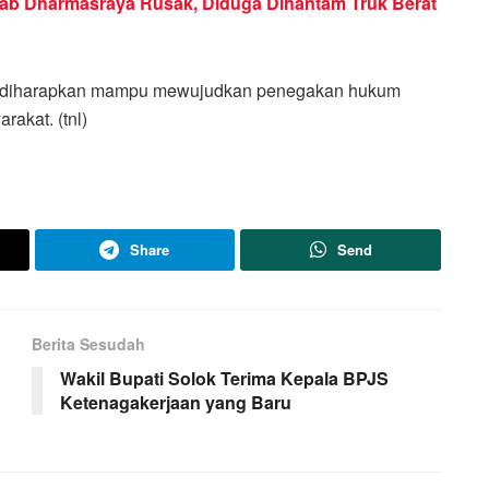
kab Dharmasraya Rusak, Diduga Dihantam Truk Berat
ya diharapkan mampu mewujudkan penegakan hukum
rakat. (tnl)
Share
Send
Berita Sesudah
Wakil Bupati Solok Terima Kepala BPJS
Ketenagakerjaan yang Baru