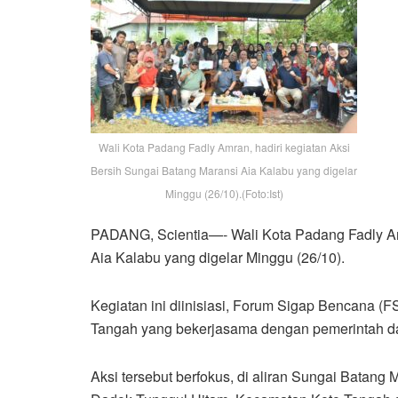
Wali Kota Padang Fadly Amran, hadiri kegiatan Aksi
Bersih Sungai Batang Maransi Aia Kalabu yang digelar
Minggu (26/10).(Foto:Ist)
PADANG, Scientia—- Wali Kota Padang Fadly Amr
Aia Kalabu yang digelar Minggu (26/10).
Kegiatan ini diinisiasi, Forum Sigap Bencana 
Tangah yang bekerjasama dengan pemerintah d
Aksi tersebut berfokus, di aliran Sungai Batan