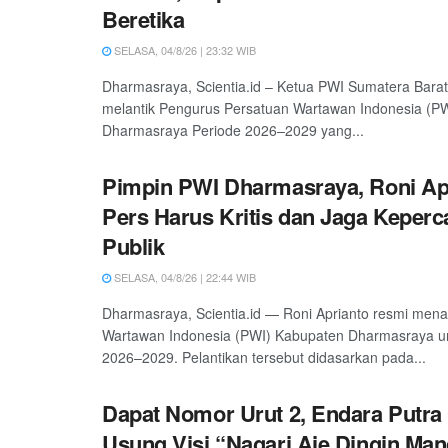
Beretika
SELASA, 04/8/26 | 23:32 WIB
Dharmasraya, Scientia.id – Ketua PWI Sumatera Barat
melantik Pengurus Persatuan Wartawan Indonesia (P
Dharmasraya Periode 2026–2029 yang...
Pimpin PWI Dharmasraya, Roni Ap
Pers Harus Kritis dan Jaga Keper
Publik
SELASA, 04/8/26 | 22:44 WIB
Dharmasraya, Scientia.id — Roni Aprianto resmi men
Wartawan Indonesia (PWI) Kabupaten Dharmasraya un
2026–2029. Pelantikan tersebut didasarkan pada...
Dapat Nomor Urut 2, Endara Putr
Usung Visi “Nagari Aie Dingin Man