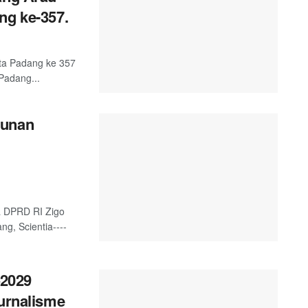
ng ke-357.
ta Padang ke 357
Padang...
gunan
a DPRD RI Zigo
g, Scientia----
2029
Jurnalisme