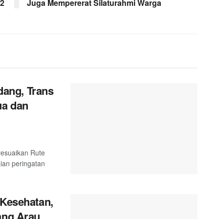
12
Juga Mempererat Silaturahmi Warga
ang, Trans
ua dan
esuaikan Rute
ian peringatan
 Kesehatan,
ang Arau