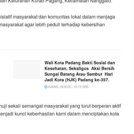
dan Kelurahan Kurao Pagang, Kecamatan Nanggalo.
isiatif masyarakat dan komunitas lokal dalam menjaga
asyarakat agar lebih peduli terhadap kebersihan
Wali Kota Padang Bakti Sosial dan
Kesehatan, Sekaligus Aksi Bersih
Sungai Batang Arau Sambut Hari
Jadi Kota (HJK) Padang ke-357.
KAMIS, 06/8/26 | 19:13 WIB
muji sekali semangat masyarakat yang turut berperan aktif
enjadi kunci keberhasilan kami dalam menciptakan kota