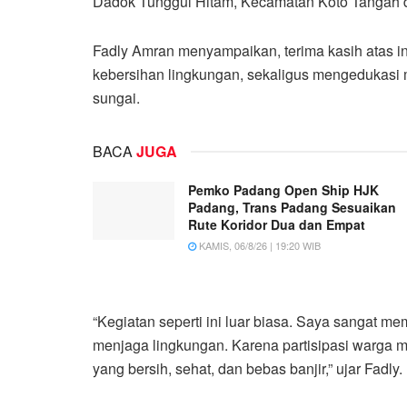
Dadok Tunggul Hitam, Kecamatan Koto Tangah 
Fadly Amran menyampaikan, terima kasih atas in
kebersihan lingkungan, sekaligus mengedukasi m
sungai.
BACA
JUGA
Pemko Padang Open Ship HJK
Padang, Trans Padang Sesuaikan
Rute Koridor Dua dan Empat
KAMIS, 06/8/26 | 19:20 WIB
“Kegiatan seperti ini luar biasa. Saya sangat me
menjaga lingkungan. Karena partisipasi warga m
yang bersih, sehat, dan bebas banjir,” ujar Fadly.