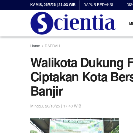
KAMIS, 06/8/26 | 21:03 WIB
DAPUR REDAKSI
DI
B
Home
DAERAH
Walikota Dukung 
Ciptakan Kota Ber
Banjir
Minggu, 26/10/25 | 17:40 WIB