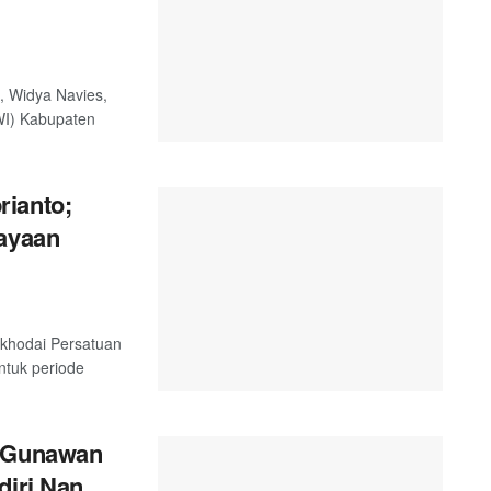
, Widya Navies,
WI) Kabupaten
rianto;
cayaan
akhodai Persatuan
tuk periode
a Gunawan
diri Nan