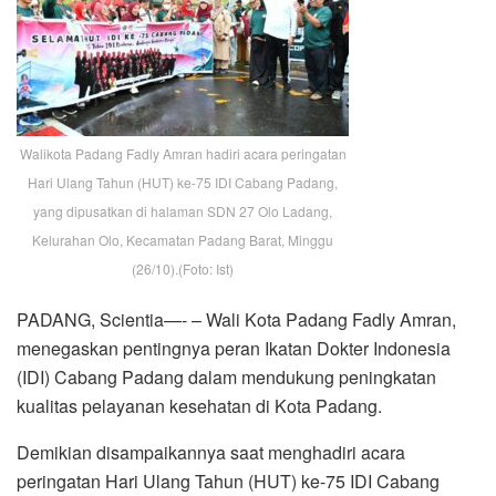
Walikota Padang Fadly Amran hadiri acara peringatan
Hari Ulang Tahun (HUT) ke-75 IDI Cabang Padang,
yang dipusatkan di halaman SDN 27 Olo Ladang,
Kelurahan Olo, Kecamatan Padang Barat, Minggu
(26/10).(Foto: Ist)
PADANG, Scientia—- – Wali Kota Padang Fadly Amran,
menegaskan pentingnya peran Ikatan Dokter Indonesia
(IDI) Cabang Padang dalam mendukung peningkatan
kualitas pelayanan kesehatan di Kota Padang.
Demikian disampaikannya saat menghadiri acara
peringatan Hari Ulang Tahun (HUT) ke-75 IDI Cabang