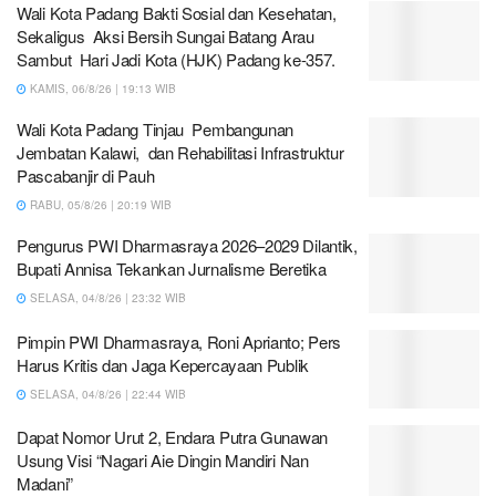
Wali Kota Padang Bakti Sosial dan Kesehatan,
Sekaligus Aksi Bersih Sungai Batang Arau
Sambut Hari Jadi Kota (HJK) Padang ke-357.
KAMIS, 06/8/26 | 19:13 WIB
Wali Kota Padang Tinjau Pembangunan
Jembatan Kalawi, dan Rehabilitasi Infrastruktur
Pascabanjir di Pauh
RABU, 05/8/26 | 20:19 WIB
Pengurus PWI Dharmasraya 2026–2029 Dilantik,
Bupati Annisa Tekankan Jurnalisme Beretika
SELASA, 04/8/26 | 23:32 WIB
Pimpin PWI Dharmasraya, Roni Aprianto; Pers
Harus Kritis dan Jaga Kepercayaan Publik
SELASA, 04/8/26 | 22:44 WIB
Dapat Nomor Urut 2, Endara Putra Gunawan
Usung Visi “Nagari Aie Dingin Mandiri Nan
Madani”