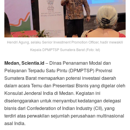
Hendri Agung, selaku Senior Investment Promotion Officer, hadir mewakili
Kepala DPMPTSP Sumatera Barat (Foto: Ist)
Medan, Scientia.id
– Dinas Penanaman Modal dan
Pelayanan Terpadu Satu Pintu (DPMPTSP) Provinsi
Sumatera Barat memaparkan potensi investasi daerah
dalam acara Temu dan Presentasi Bisnis yang digelar oleh
Konsulat Jenderal India di Medan. Kegiatan ini
diselenggarakan untuk menyambut kedatangan delegasi
bisnis dari Confederation of Indian Industry (CII), yang
terdiri atas perwakilan sejumlah perusahaan multinasional
asal India.