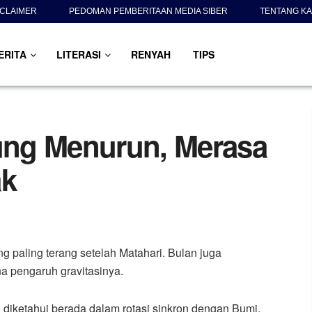
SCLAIMER
PEDOMAN PEMBERITAAN MEDIA SIBER
TENTANG KA
ERITA
LITERASI
RENYAH
TIPS
ng Menurun, Merasa
ak
ng paling terang setelah Matahari. Bulan juga
na pengaruh gravitasinya.
 diketahui berada dalam rotasi sinkron dengan Bumi,