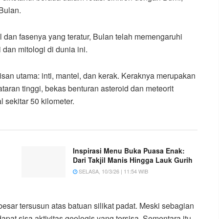
 Bulan.
 dan fasenya yang teratur, Bulan telah memengaruhi
an mitologi di dunia ini.
pisan utama: inti, mantel, dan kerak. Keraknya merupakan
aran tinggi, bekas benturan asteroid dan meteorit
 sekitar 50 kilometer.
Inspirasi Menu Buka Puasa Enak:
Dari Takjil Manis Hingga Lauk Gurih
SELASA, 10/3/26 | 11:54 WIB
esar tersusun atas batuan silikat padat. Meski sebagian
at sisa aktivitas geologis yang tersisa. Sementara itu,