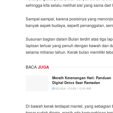
sehingga kita selalu melihat sisi yang sama dari
Sampai-sampai, karena posisinya yang menonjol
banyak aspek budaya, seperti penanggalan, seni d
Susunan bagian dalam Bulan terdiri atas tiga la
lapisan terluar yang penuh dengan kawah dan dat
selama miliaran tahun. Kerak bulan memiliki tebal
BACA
JUGA
Meraih Ketenangan Hati: Panduan
Digital Detox Saat Ramadan
SELASA, 10/3/26 | 12:40 WIB
Di bawah kerak terdapat mantel, yang sebagian b
besar sudah dingin, masih ada kemungkinan terdap