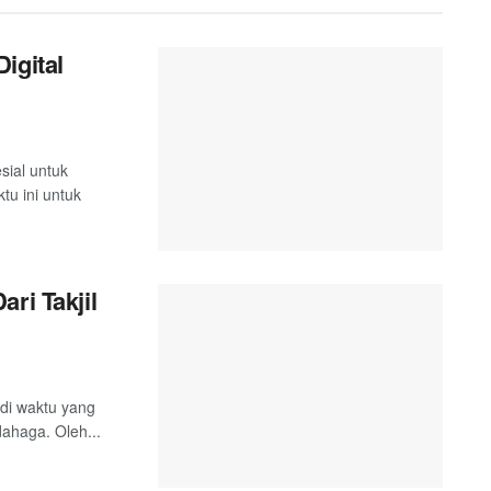
igital
ial untuk
tu ini untuk
ri Takjil
di waktu yang
dahaga. Oleh...