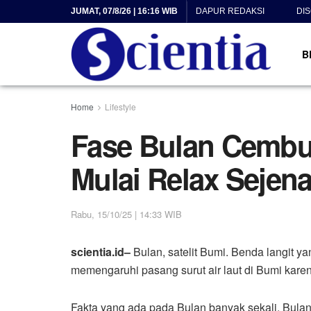
JUMAT, 07/8/26 | 16:16 WIB
DAPUR REDAKSI
DI
B
Home
Lifestyle
Fase Bulan Cembu
Mulai Relax Sejen
Rabu, 15/10/25 | 14:33 WIB
scientia.id–
Bulan, satelit Bumi. Benda langit ya
memengaruhi pasang surut air laut di Bumi kare
Fakta yang ada pada Bulan banyak sekali. Bulan