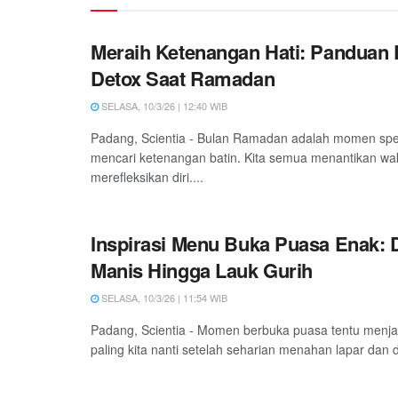
Meraih Ketenangan Hati: Panduan D
Detox Saat Ramadan
SELASA, 10/3/26 | 12:40 WIB
Padang, Scientia - Bulan Ramadan adalah momen spes
mencari ketenangan batin. Kita semua menantikan wak
merefleksikan diri....
Inspirasi Menu Buka Puasa Enak: Da
Manis Hingga Lauk Gurih
SELASA, 10/3/26 | 11:54 WIB
Padang, Scientia - Momen berbuka puasa tentu menja
paling kita nanti setelah seharian menahan lapar dan 