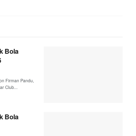
k Bola
6
 Jon Firman Pandu,
r Club...
k Bola