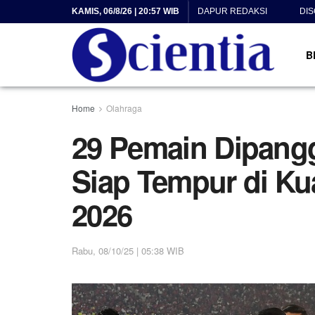
KAMIS, 06/8/26 | 20:57 WIB
DAPUR REDAKSI
DI
B
Home
Olahraga
29 Pemain Dipangg
Siap Tempur di Kua
2026
Rabu, 08/10/25 | 05:38 WIB