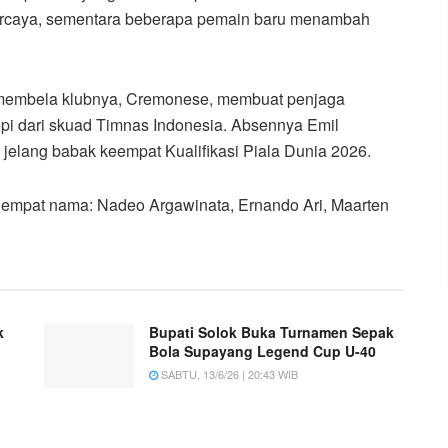
percaya, sementara beberapa pemain baru menambah
 membela klubnya, Cremonese, membuat penjaga
epi dari skuad Timnas Indonesia. Absennya Emil
jelang babak keempat Kualifikasi Piala Dunia 2026.
n empat nama: Nadeo Argawinata, Ernando Ari, Maarten
k
Bupati Solok Buka Turnamen Sepak
Bola Supayang Legend Cup U-40
SABTU, 13/6/26 | 20:43 WIB