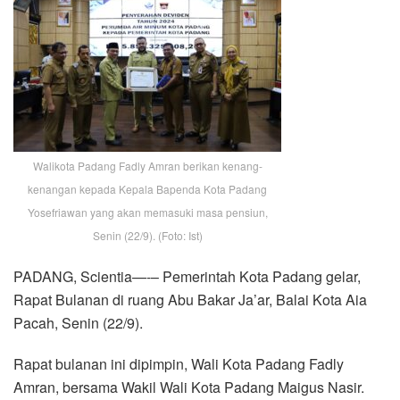
Walikota Padang Fadly Amran berikan kenang-
kenangan kepada Kepala Bapenda Kota Padang
Yosefriawan yang akan memasuki masa pensiun,
Senin (22/9). (Foto: Ist)
PADANG, Scientia—-– Pemerintah Kota Padang gelar,
Rapat Bulanan di ruang Abu Bakar Ja’ar, Balai Kota Aia
Pacah, Senin (22/9).
Rapat bulanan ini dipimpin, Wali Kota Padang Fadly
Amran, bersama Wakil Wali Kota Padang Maigus Nasir.