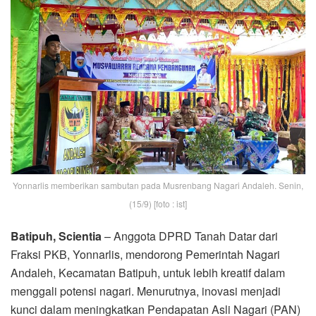
Yonnarlis memberikan sambutan pada Musrenbang Nagari Andaleh. Senin,
(15/9) [foto : ist]
Batipuh, Scientia
– Anggota DPRD Tanah Datar dari
Fraksi PKB, Yonnarlis, mendorong Pemerintah Nagari
Andaleh, Kecamatan Batipuh, untuk lebih kreatif dalam
menggali potensi nagari. Menurutnya, inovasi menjadi
kunci dalam meningkatkan Pendapatan Asli Nagari (PAN)