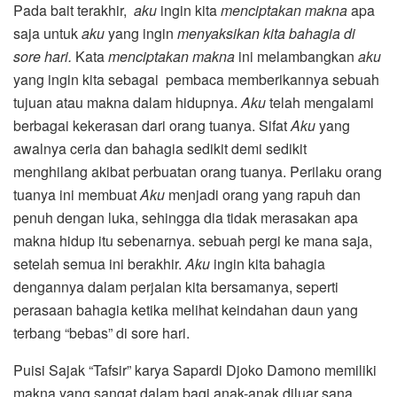
Pada bait terakhir,
aku
ingin kita
menciptakan makna
apa
saja untuk
aku
yang ingin
menyaksikan kita bahagia di
sore hari.
Kata
menciptakan makna
ini melambangkan
aku
yang ingin kita sebagai pembaca memberikannya sebuah
tujuan atau makna dalam hidupnya.
Aku
telah mengalami
berbagai kekerasan dari orang tuanya. Sifat
Aku
yang
awalnya ceria dan bahagia sedikit demi sedikit
menghilang akibat perbuatan orang tuanya. Perilaku orang
tuanya ini membuat
Aku
menjadi orang yang rapuh dan
penuh dengan luka, sehingga dia tidak merasakan apa
makna hidup itu sebenarnya. sebuah pergi ke mana saja,
setelah semua ini berakhir.
Aku
ingin kita bahagia
dengannya dalam perjalan kita bersamanya, seperti
perasaan bahagia ketika melihat keindahan daun yang
terbang “bebas” di sore hari.
Puisi Sajak “Tafsir” karya Sapardi Djoko Damono memiliki
makna yang sangat dalam bagi anak-anak diluar sana