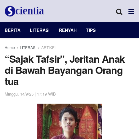
BERITA
LITERASI
RENYAH
TIPS
Home
LITERASI
ARTIKEL
“Sajak Tafsir”, Jeritan Anak
di Bawah Bayangan Orang
tua
Minggu, 14/9/25 | 17:19 WIB