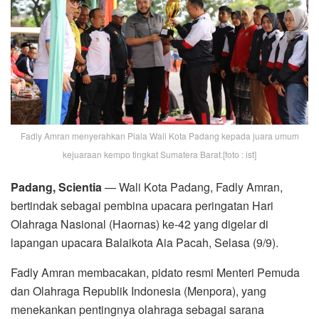
Fadly Amran menyerahkan Piala Wali Kota Padang kepada juara umum
kejuaraan kempo tingkat Sumatera Barat.[foto : ist]
Padang, Scientia
— Wali Kota Padang, Fadly Amran,
bertindak sebagai pembina upacara peringatan Hari
Olahraga Nasional (Haornas) ke-42 yang digelar di
lapangan upacara Balaikota Aia Pacah, Selasa (9/9).
Fadly Amran membacakan, pidato resmi Menteri Pemuda
dan Olahraga Republik Indonesia (Menpora), yang
menekankan pentingnya olahraga sebagai sarana