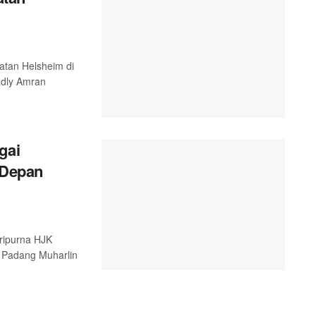
atan Helsheim di
adly Amran
gai
 Depan
ripurna HJK
 Padang Muharlin