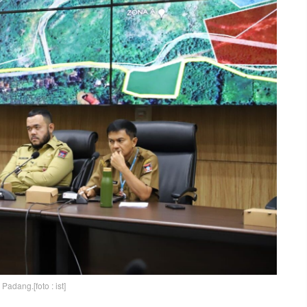
adang.[foto : ist]