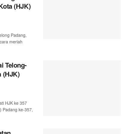
Kota (HJK)
telong Padang,
ecara meriah
i Telong-
a (HJK)
ati HJK ke 357
K) Padang ke-357,
atan