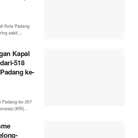
ali Kota Padang
g sakit....
gan Kapal
dari-518
 Padang ke-
) Padang ke-357
nesia (KRI)...
sme
elong-