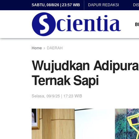
SABTU, 08/8/26 | 23:57 WIB
DAPUR REDAKSI
DI
B
Home
DAERAH
Wujudkan Adipura,
Ternak Sapi
Selasa, 09/9/25 | 17:23 WIB