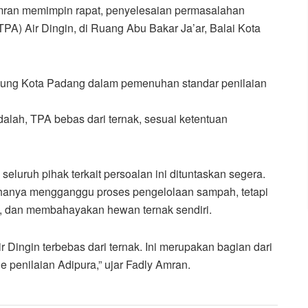
ran memimpin rapat, penyelesaian permasalahan
A) Air Dingin, di Ruang Abu Bakar Ja’ar, Balai Kota
ukung Kota Padang dalam pemenuhan standar penilaian
dalah, TPA bebas dari ternak, sesuai ketentuan
luruh pihak terkait persoalan ini dituntaskan segera.
k hanya mengganggu proses pengelolaan sampah, tetapi
n, dan membahayakan hewan ternak sendiri.
Dingin terbebas dari ternak. Ini merupakan bagian dari
 penilaian Adipura,” ujar Fadly Amran.