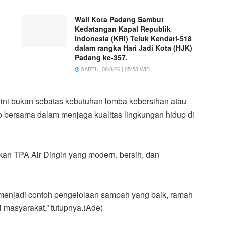
Wali Kota Padang Sambut
Kedatangan Kapal Republik
Indonesia (KRI) Teluk Kendari-518
dalam rangka Hari Jadi Kota (HJK)
Padang ke-357.
SABTU, 08/8/26 | 05:58 WIB
ini bukan sebatas kebutuhan lomba kebersihan atau
b bersama dalam menjaga kualitas lingkungan hidup di
dkan TPA Air Dingin yang modern, bersih, dan
 menjadi contoh pengelolaan sampah yang baik, ramah
 masyarakat,” tutupnya.(Ade)