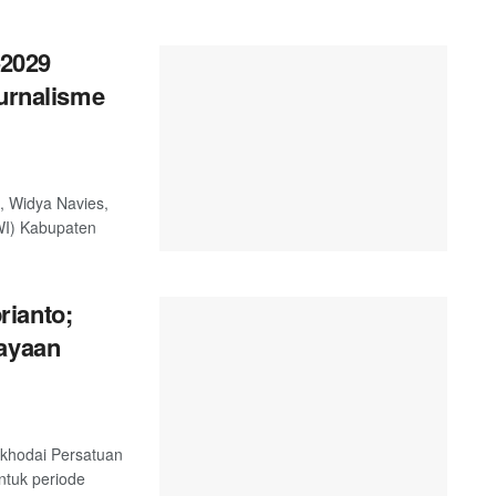
2029
Jurnalisme
, Widya Navies,
WI) Kabupaten
rianto;
cayaan
akhodai Persatuan
tuk periode