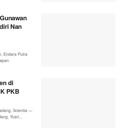
a Gunawan
diri Nan
n, Endara Putra
hapan
en di
CK PKB
adang, Scientia —
ng, Yusri...