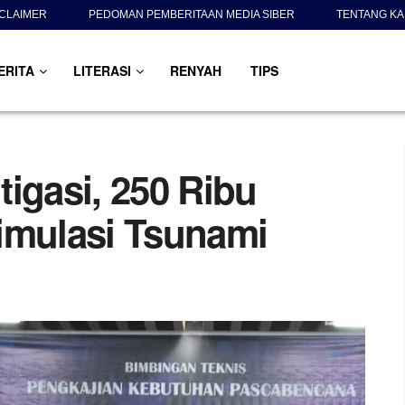
SCLAIMER
PEDOMAN PEMBERITAAN MEDIA SIBER
TENTANG KA
ERITA
LITERASI
RENYAH
TIPS
igasi, 250 Ribu
imulasi Tsunami