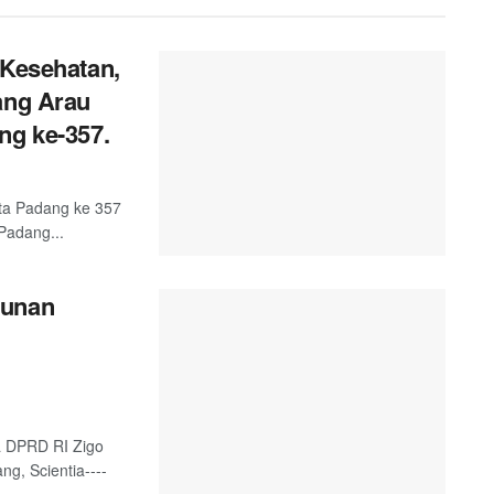
 Kesehatan,
ang Arau
ng ke-357.
ta Padang ke 357
Padang...
gunan
a DPRD RI Zigo
g, Scientia----