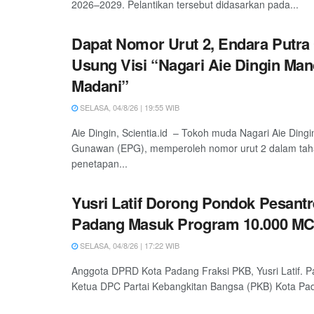
2026–2029. Pelantikan tersebut didasarkan pada...
Dapat Nomor Urut 2, Endara Putr
Usung Visi “Nagari Aie Dingin Man
Madani”
SELASA, 04/8/26 | 19:55 WIB
Aie Dingin, Scientia.id – Tokoh muda Nagari Aie Dingi
Gunawan (EPG), memperoleh nomor urut 2 dalam ta
penetapan...
Yusri Latif Dorong Pondok Pesantr
Padang Masuk Program 10.000 M
SELASA, 04/8/26 | 17:22 WIB
Anggota DPRD Kota Padang Fraksi PKB, Yusri Latif. P
Ketua DPC Partai Kebangkitan Bangsa (PKB) Kota Pada