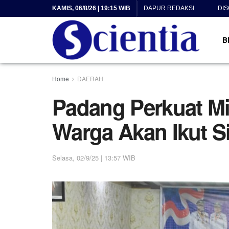
KAMIS, 06/8/26 | 19:15 WIB
DAPUR REDAKSI
DI
B
Home
DAERAH
Padang Perkuat Mit
Warga Akan Ikut S
Selasa, 02/9/25 | 13:57 WIB