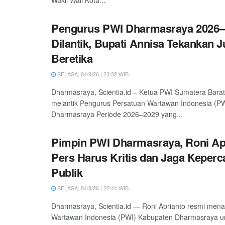
Wakil Wali Kota...
Pengurus PWI Dharmasraya 2026–
Dilantik, Bupati Annisa Tekankan 
Beretika
SELASA, 04/8/26 | 23:32 WIB
Dharmasraya, Scientia.id – Ketua PWI Sumatera Barat
melantik Pengurus Persatuan Wartawan Indonesia (P
Dharmasraya Periode 2026–2029 yang...
Pimpin PWI Dharmasraya, Roni Ap
Pers Harus Kritis dan Jaga Keper
Publik
SELASA, 04/8/26 | 22:44 WIB
Dharmasraya, Scientia.id — Roni Aprianto resmi men
Wartawan Indonesia (PWI) Kabupaten Dharmasraya un