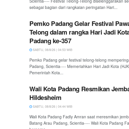
Scientia---- Festival Telong-Telong diselenggarakan s
sebagai bagian dari rangkaian peringatan Hari...
Pemko Padang Gelar Festival Pawa
Telong dalam rangka Hari Jadi Kot
Padang ke-357
SABTU, 08/8/26 | 04:53 WIB
Pemko Padang gelar festival telong-telong mempering
Padang, Scientia---- Memeriahkan Hari Jadi Kota (HJ
Pemerintah Kota...
Wali Kota Padang Resmikan Jemb
Hildesheim
SABTU, 08/8/26 | 04:44 WIB
Wali Kota Padang Fadly Amran saat meresmikan jemb
Batang Arau Padang, Scientia---- Wali Kota Padang F