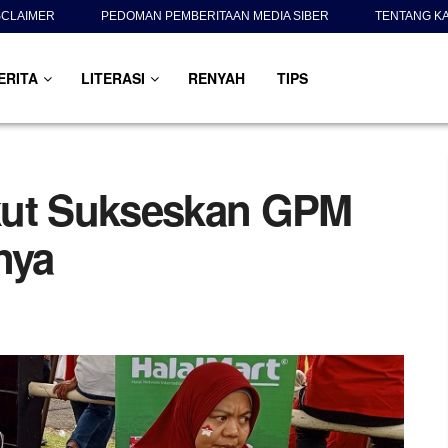
SCLAIMER
PEDOMAN PEMBERITAAN MEDIA SIBER
TENTANG K
ERITA
LITERASI
RENYAH
TIPS
kut Sukseskan GPM
nya