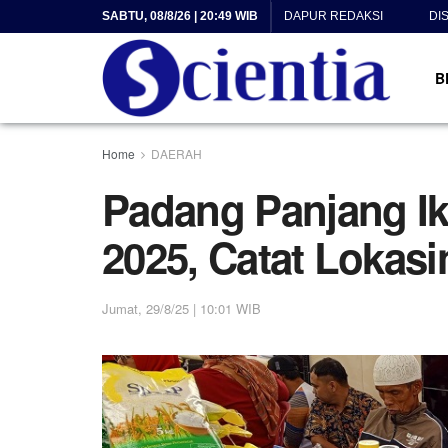
SABTU, 08/8/26 | 20:49 WIB
DAPUR REDAKSI
DI
B
Home
DAERAH
Padang Panjang I
2025, Catat Lokasi
Jumat, 29/8/25 | 10:01 WIB