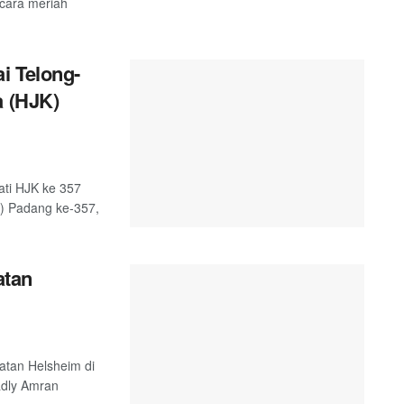
ecara meriah
i Telong-
a (HJK)
ati HJK ke 357
K) Padang ke-357,
atan
atan Helsheim di
adly Amran