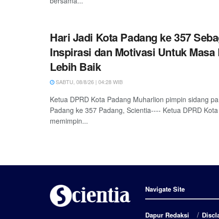
bersama...
Hari Jadi Kota Padang ke 357 Seba
Inspirasi dan Motivasi Untuk Masa
Lebih Baik
SABTU, 08/8/26 | 04:28 WIB
Ketua DPRD Kota Padang Muharlion pimpin sidang pa
Padang ke 357 Padang, Scientia---- Ketua DPRD Kota
memimpin...
Navigate Site
Dapur Redaksi
Discl