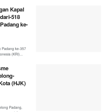
gan Kapal
dari-518
 Padang ke-
) Padang ke-357
nesia (KRI)...
sme
elong-
Kota (HJK)
telong Padang,