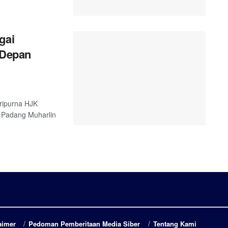
gai
 Depan
ripurna HJK
 Padang Muharlin
aimer
Pedoman Pemberitaan Media Siber
Tentang Kami