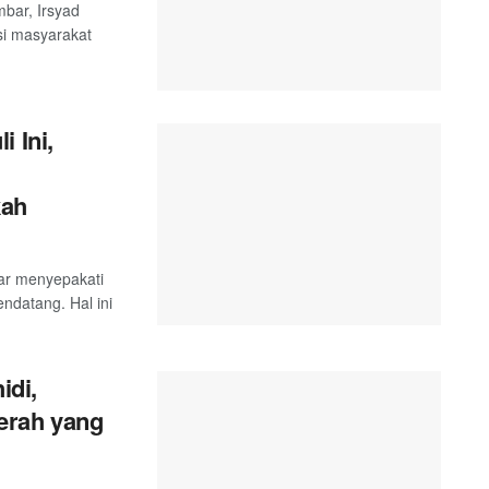
bar, Irsyad
si masyarakat
 Ini,
kah
ar menyepakati
endatang. Hal ini
idi,
erah yang