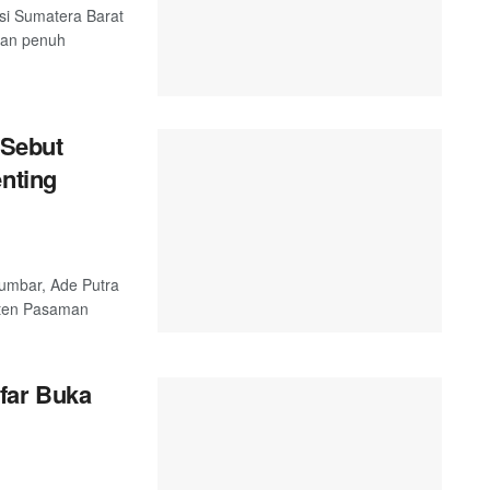
si Sumatera Barat
dan penuh
Sebut
enting
umbar, Ade Putra
aten Pasaman
far Buka