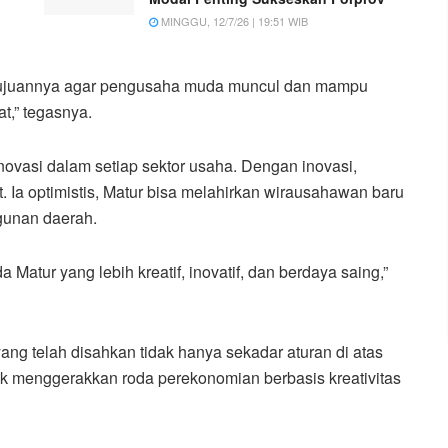
MINGGU, 12/7/26 | 19:51 WIB
 Tujuannya agar pengusaha muda muncul dan mampu
t,” tegasnya.
novasi dalam setiap sektor usaha. Dengan inovasi,
Ia optimistis, Matur bisa melahirkan wirausahawan baru
gunan daerah.
atur yang lebih kreatif, inovatif, dan berdaya saing,”
 yang telah disahkan tidak hanya sekadar aturan di atas
tuk menggerakkan roda perekonomian berbasis kreativitas