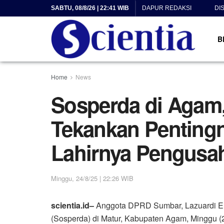
SABTU, 08/8/26 | 22:41 WIB
DAPUR REDAKSI
DI
B
Home
News
Sosperda di Agam
Tekankan Penting
Lahirnya Pengusa
Minggu, 24/8/25 | 22:26 WIB
scientia.id–
Anggota DPRD Sumbar, Lazuardi Er
(Sosperda) di Matur, Kabupaten Agam, Minggu (