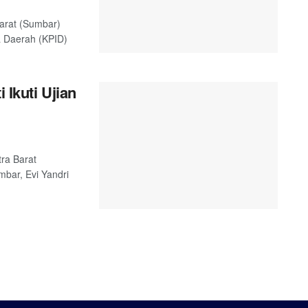
arat (Sumbar)
a Daerah (KPID)
 Ikuti Ujian
ra Barat
bar, Evi Yandri