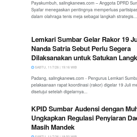
Payakumbuh, salingkanews.com – Anggota DPRD Sum
Syafar menegaskan pentingnya memperluas partisipa
dalam olahraga tenis meja sebagai langkah strategis...
Lemkari Sumbar Gelar Rakor 19 Juli
Nanda Satria Sebut Perlu Segera
Dilaksanakan untuk Satukan Lang
SABTU, 11/7/26 | 19:16 WIB
Padang, salingkanews.com - Pengurus Lemkari Sumb
pelaksanaan rapat koordinasi (rakor) digelar 19 Juli m
disetujui setelah digelarnya...
KPID Sumbar Audensi dengan Muh
Ungkapkan Regulasi Penyiaran Da
Masih Mandek
SABTU, 11/7/26 | 18:50 WIB