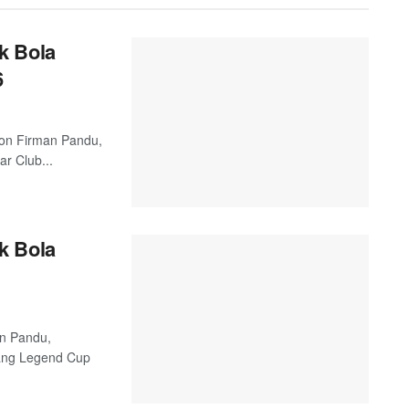
k Bola
6
 Jon Firman Pandu,
r Club...
k Bola
an Pandu,
ang Legend Cup