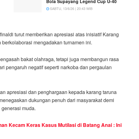
Bola Supayang Legend Cup U-40
SABTU, 13/6/26 | 20:43 WIB
inaldi turut memberikan apresiasi atas inisiatif Karang
berkolaborasi mengadakan turnamen ini.
ya mengasah bakat olahraga, tetapi juga membangun rasa
 pengaruh negatif seperti narkoba dan pergaulan
kan apresiasi dan penghargaan kepada karang taruna
 Ia menegaskan dukungan penuh dari masyarakat demi
 generasi muda.
n Kecam Keras Kasus Mutilasi di Batang Anai : Ini