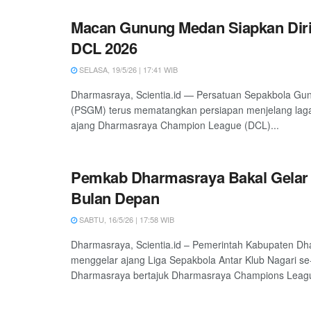
Macan Gunung Medan Siapkan Diri
DCL 2026
SELASA, 19/5/26 | 17:41 WIB
Dharmasraya, Scientia.id — Persatuan Sepakbola G
(PSGM) terus mematangkan persiapan menjelang lag
ajang Dharmasraya Champion League (DCL)...
Pemkab Dharmasraya Bakal Gelar
Bulan Depan
SABTU, 16/5/26 | 17:58 WIB
Dharmasraya, Scientia.id – Pemerintah Kabupaten D
menggelar ajang Liga Sepakbola Antar Klub Nagari s
Dharmasraya bertajuk Dharmasraya Champions Leagu