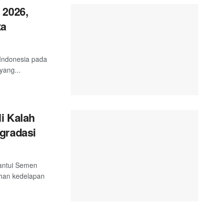
 2026,
ta
i Indonesia pada
yang...
i Kalah
gradasi
hantui Semen
han kedelapan