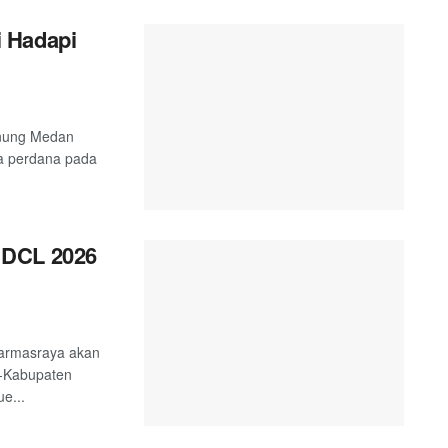
 Hadapi
unung Medan
a perdana pada
 DCL 2026
harmasraya akan
e-Kabupaten
e...