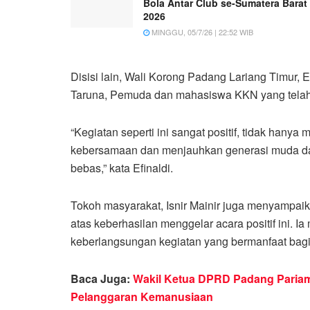
Bola Antar Club se-Sumatera Barat
2026
MINGGU, 05/7/26 | 22:52 WIB
Disisi lain, Wali Korong Padang Lariang Timur, Ef
Taruna, Pemuda dan mahasiswa KKN yang telah 
“Kegiatan seperti ini sangat positif, tidak han
kebersamaan dan menjauhkan generasi muda dari
bebas,” kata Efinaldi.
Tokoh masyarakat, Isnir Mainir juga menyampai
atas keberhasilan menggelar acara positif ini.
keberlangsungan kegiatan yang bermanfaat bagi
Baca Juga:
Wakil Ketua DPRD Padang Pariama
Pelanggaran Kemanusiaan